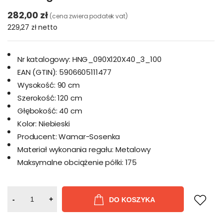
282,00 zł
(cena zwiera podatek vat)
229,27 zł
netto
Nr katalogowy:
HNG_090X120X40_3_100
EAN (GTIN):
5906605111477
Wysokość:
90 cm
Szerokość:
120 cm
Głębokość:
40 cm
Kolor:
Niebieski
Producent:
Wamar-Sosenka
Materiał wykonania regału:
Metalowy
Maksymalne obciążenie półki:
175
-
+
DO KOSZYKA