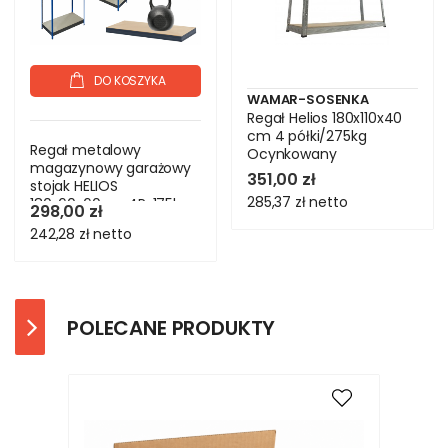
DO KOSZYKA
WAMAR-SOSENKA
Regał Helios 180x110x40
cm 4 półki/275kg
Regał metalowy
Ocynkowany
magazynowy garażowy
351,00 zł
stojak HELIOS
285,37 zł
netto
180x60x60cm 4Px175kg
298,00 zł
242,28 zł
netto
POLECANE PRODUKTY