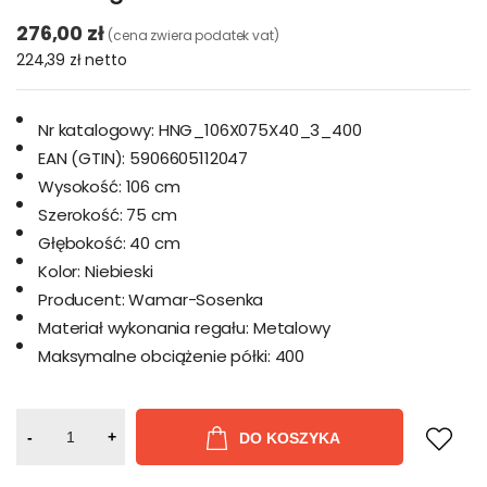
276,00 zł
(cena zwiera podatek vat)
224,39 zł
netto
Nr katalogowy:
HNG_106X075X40_3_400
EAN (GTIN):
5906605112047
Wysokość:
106 cm
Szerokość:
75 cm
Głębokość:
40 cm
Kolor:
Niebieski
Producent:
Wamar-Sosenka
Materiał wykonania regału:
Metalowy
Maksymalne obciążenie półki:
400
-
+
DO KOSZYKA