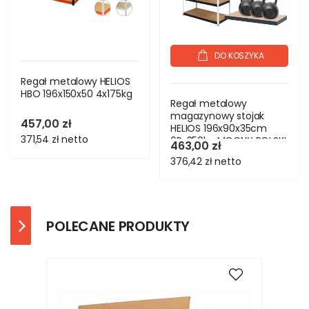
DO KOSZYKA
Regał metalowy HELIOS
HBO 196x150x50 4x175kg
Regał metalowy
magazynowy stojak
457,00 zł
HELIOS 196x90x35cm
371,54 zł
netto
6Px350kg MOCNY POLSKI
463,00 zł
376,42 zł
netto
POLECANE PRODUKTY