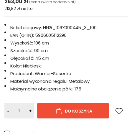
263,00 zł
(cena zwiera podatek vat)
213,82 zł
netto
Nr katalogowy:
HNG_106X090X45_3_100
EAN (GTIN):
5906605112290
Wysokość:
106 cm
Szerokość:
90 cm
Głębokość:
45 cm
Kolor:
Niebieski
Producent:
Wamar-Sosenka
Materiał wykonania regału:
Metalowy
Maksymalne obciążenie półki:
175
-
+
DO KOSZYKA