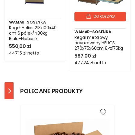
DO KOSZYKA
WAMAR-SOSENKA
Regał Helios 213x100x40
WAMAR-SOSENKA
cm 6 półek/400kg
Regał metalowy
Biało-Niebieski
ocynkowany HELIOS
550,00 zł
270x75x60cm 8Px175kg
447,15 zł
netto
.:.
587,00 zł
477,24 zł
netto
POLECANE PRODUKTY