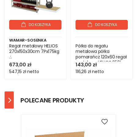
DO KOSZYKA
DO KOSZYKA
WAMAR-SOSENKA
Regał metalowy HELIOS
Półka do regału
270x150x30cm 7Px175kg
metalowa półka
.:.
pomarańcz 120x60 regał
metalowy HELIOS 350kg
673,00 zł
143,00 zł
547,15 zł
netto
116,26 zł
netto
POLECANE PRODUKTY