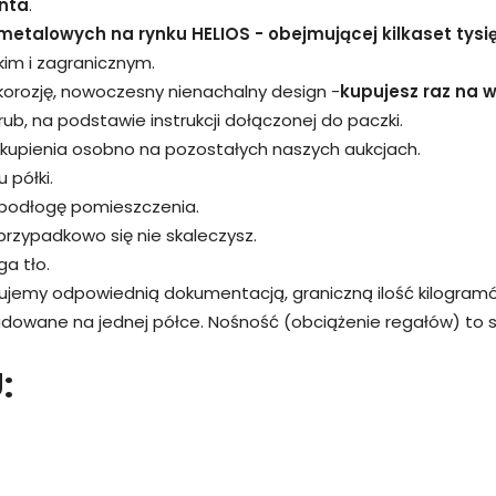
nta
.
metalowych na rynku HELIOS - obejmującej kilkaset tysi
kim i zagranicznym.
 korozję, nowoczesny nienachalny design -
kupujesz raz na wi
śrub, na podstawie instrukcji dołączonej do paczki.
kupienia osobno na pozostałych naszych aukcjach.
 półki.
 podłogę pomieszczenia.
przypadkowo się nie skaleczysz.
a tło.
rujemy odpowiednią dokumentacją, graniczną ilość kilogram
adowane na jednej półce. Nośność (obciążenie regałów) to
: