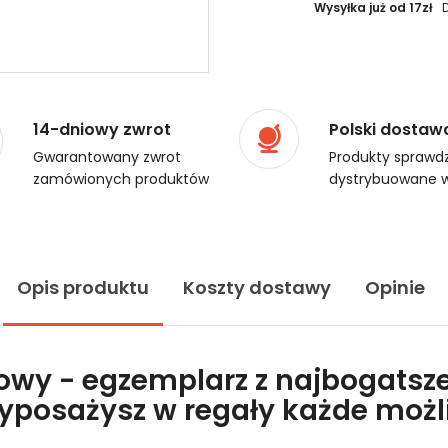
Wysyłka już od 17zł
14-dniowy zwrot
Polski dostaw
Gwarantowany zwrot
Produkty sprawdz
zamówionych produktów
dystrybuowane w
Opis produktu
Koszty dostawy
Opinie
lowy - egzemplarz z najbogatsze
wyposażysz w regały każde moż