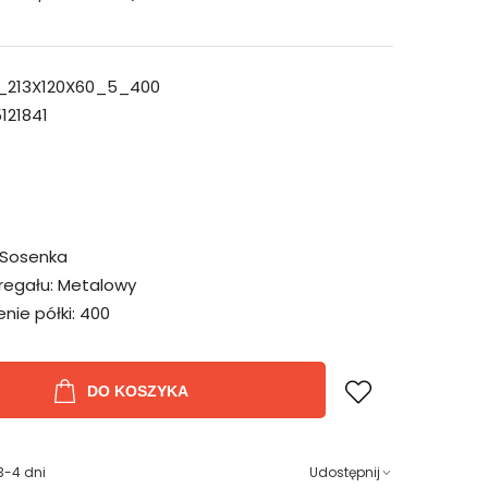
_213X120X60_5_400
121841
Sosenka
regału:
Metalowy
ie półki:
400
DO KOSZYKA
3-4 dni
Udostępnij