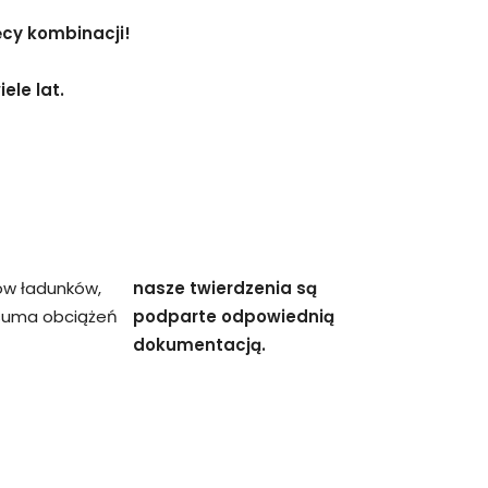
ęcy kombinacji!
ele lat.
ów ładunków,
nasze twierdzenia są
 suma obciążeń
podparte odpowiednią
dokumentacją.