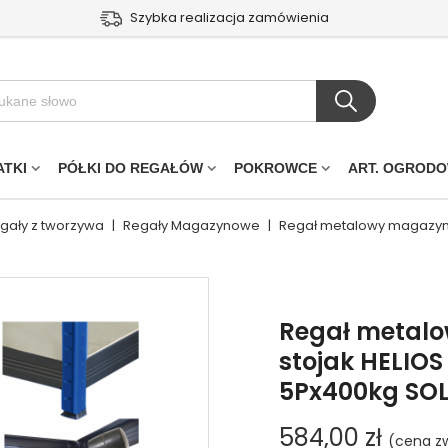
Szybka realizacja zamówienia
ATKI
PÓŁKI DO REGAŁÓW
POKROWCE
ART. OGROD
egały z tworzywa
|
Regały Magazynowe
|
Regał metalowy magazyno
Regał metal
stojak HELIO
5Px400kg SOL
584,00 zł
(cena zw