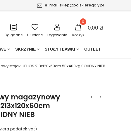
e-mail:
sklep@polskieregaly.pl
0
0,00 zł
Oglądane
Ulubione
Logowanie
Koszyk
OWE
SKRZYNIE
STOŁY I ŁAWKI
OUTLET
wy stojak HELIOS 213x120x60cm 5Px400kg SOLIDNY NIEB
owy magazynowy
S 213x120x60cm
IDNY NIEB
iera podatek vat)