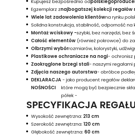
Kupujesz bezpośrednio od
polskiego
produce
Egzemplarz z
najbogatszej kolekcji regałów 
Wiele lat zadowolenia klientów
na rynku pols
Solidna konstrukcja, stabilność, odporność na
Montaż wciskowy -
szybki, bez narzędzi, bez 
Całość elementów
(również pokrowce) do za
Olbrzymi wybór
rozmiarów, kolorystyki, udźwigu
Plastikowe ochraniacze na nogi
- ochronisz
Zaokrąglone brzegi stali
- naszymi regałami 
Zdjęcia naszego autorstwa
- obróbce podleg
DEKLARACJA
- jako producent regałów dekla
NOŚNOŚCI
które mogą być bezpiecznie skł
półek -
SPECYFIKACJA REGAŁU
Wysokość zewnętrzna:
213 cm
Szerokość zewnętrzna:
120 cm
Głębokość zewnętrzna:
60 cm