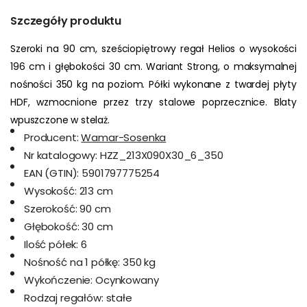
Szczegóły produktu
Szeroki na 90 cm, sześciopiętrowy regał Helios o wysokości 
196 cm i głębokości 30 cm. Wariant Strong, o maksymalnej 
nośności 350 kg na poziom. Półki wykonane z twardej płyty 
HDF, wzmocnione przez trzy stalowe poprzecznice. Blaty 
wpuszczone w stelaż.
Producent:
Wamar-Sosenka
Nr katalogowy:
HZZ_213X090X30_6_350
EAN (GTIN):
5901797775254
Wysokość:
213 cm
Szerokość:
90 cm
Głębokość:
30 cm
Ilość półek:
6
Nośność na 1 półkę:
350 kg
Wykończenie:
Ocynkowany
Rodzaj regałów:
stałe