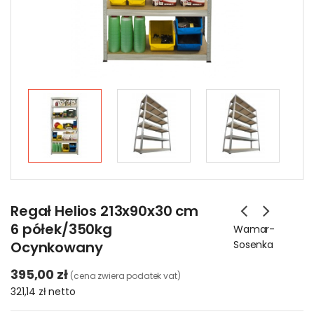
Regał Helios 213x90x30 cm
6 półek/350kg
Wamar-
Ocynkowany
Sosenka
395,00 zł
(cena zwiera podatek vat)
321,14 zł
netto