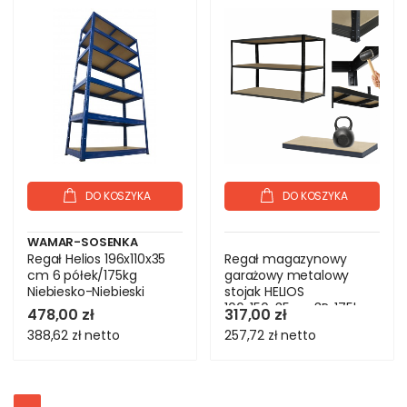
DO KOSZYKA
DO KOSZYKA
WAMAR-SOSENKA
Regał Helios 196x110x35
Regał magazynowy
cm 6 półek/175kg
garażowy metalowy
Niebiesko-Niebieski
stojak HELIOS
106x150x35cm 3Px175kg
478,00 zł
317,00 zł
PL
388,62 zł
netto
257,72 zł
netto