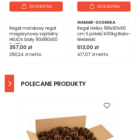
DO KOSZYKA
DO KOSZYKA
WAMAR-SOSENKA
Regał metalowy regał
Regał Helios 196x90x60
magazynowy szpitalny
cm 5 półek/400kg Biało-
HELIOS biały 90x180x50
Niebieski
3x175kg
357,00 zł
513,00 zł
290,24 zł
netto
417,07 zł
netto
POLECANE PRODUKTY