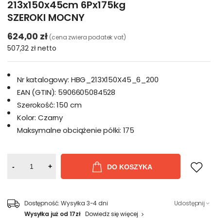
213x150x45cm 6Px175kg
SZEROKI MOCNY
624,00 zł
(cena zwiera podatek vat)
507,32 zł
netto
Nr katalogowy:
HBG_213X150X45_6_200
EAN (GTIN):
5906605084528
Szerokość:
150 cm
Kolor:
Czarny
Maksymalne obciążenie półki:
175
-
+
DO KOSZYKA
Dostępność:
Wysyłka 3-4 dni
Udostępnij
Wysyłka już od 17zł
Dowiedz się więcej