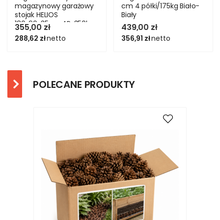
magazynowy garażowy
cm 4 półki/175kg Biało-
stojak HELIOS
Biały
180x90x35cm 4Px350kg
355,00 zł
439,00 zł
288,62 zł
netto
356,91 zł
netto
POLECANE PRODUKTY