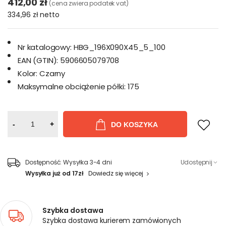
412,00 zł
(cena zwiera podatek vat)
334,96 zł
netto
Nr katalogowy:
HBG_196X090X45_5_100
EAN (GTIN):
5906605079708
Kolor:
Czarny
Maksymalne obciążenie półki:
175
-
+
DO KOSZYKA
Dostępność:
Wysyłka 3-4 dni
Udostępnij
Wysyłka już od 17zł
Dowiedz się więcej
Szybka dostawa
Szybka dostawa kurierem zamówionych