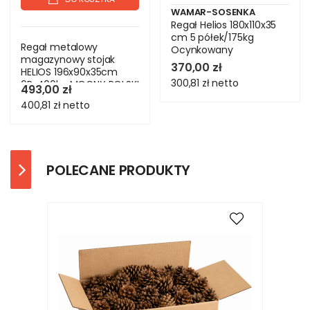
WAMAR-SOSENKA
Regał Helios 180x110x35
cm 5 półek/175kg
Regał metalowy
Ocynkowany
magazynowy stojak
370,00 zł
HELIOS 196x90x35cm
300,81 zł
netto
6Px400kg MOCNY POLSKI
493,00 zł
400,81 zł
netto
POLECANE PRODUKTY