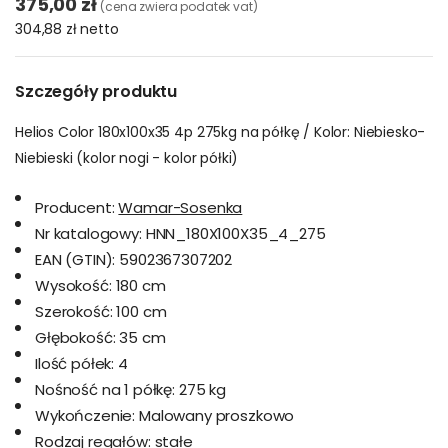
375,00 zł
(cena zwiera podatek vat)
304,88 zł
netto
Szczegóły produktu
Helios Color 180x100x35 4p 275kg na półkę / Kolor: Niebiesko-
Niebieski (kolor nogi - kolor półki)
Producent:
Wamar-Sosenka
Nr katalogowy:
HNN_180X100X35_4_275
EAN (GTIN):
5902367307202
Wysokość:
180 cm
Szerokość:
100 cm
Głębokość:
35 cm
Ilość półek:
4
Nośność na 1 półkę:
275 kg
Wykończenie:
Malowany proszkowo
Rodzaj regałów:
stałe