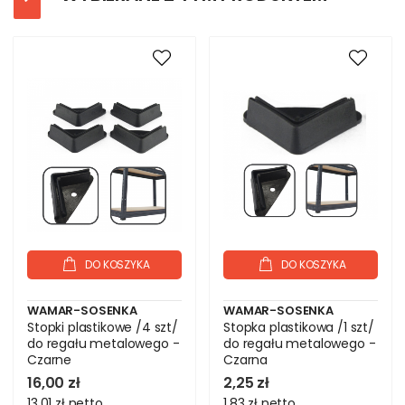
DO KOSZYKA
DO KOSZYKA
WAMAR-SOSENKA
WAMAR-SOSENKA
Stopki plastikowe /4 szt/
Stopka plastikowa /1 szt/
do regału metalowego -
do regału metalowego -
Czarne
Czarna
16,00 zł
2,25 zł
13,01 zł
netto
1,83 zł
netto