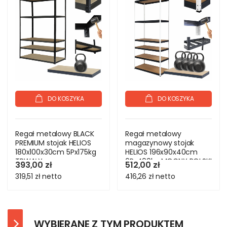
DO KOSZYKA
DO KOSZYKA
Regał metalowy BLACK
Regał metalowy
PREMIUM stojak HELIOS
magazynowy stojak
180x100x30cm 5Px175kg
HELIOS 196x90x40cm
TRWAŁY
6Px400kg MOCNY POLSKI
393,00 zł
512,00 zł
319,51 zł
netto
416,26 zł
netto
WYBIERANE Z TYM PRODUKTEM