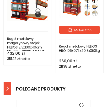
DO KOSZYKA
Regał metalowy
magazynowy stojak
Regał metalowy HELIOS
HELIOS 213x100x40cm
HBO 106x075x40 3x350kg
5Px175kg 300TYS KOMB
432,00 zł
351,22 zł
netto
260,00 zł
211,38 zł
netto
POLECANE PRODUKTY