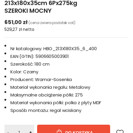
213x180x35cm 6Px275kg
SZEROKI MOCNY
651,00 zł
(cena zwiera podatek vat)
529,27 zł
netto
Nr katalogowy:
HBO_213X180X35_6_400
EAN (GTIN):
5906605003901
Szerokość:
180 cm
Kolor:
Czarny
Producent:
Wamar-Sosenka
Materiał wykonania regału:
Metalowy
Maksymalne obciążenie półki:
275
Materiał wykonania półki:
polka z plyty MDF
Sposób montażu:
regal wciskany
-
+
DO KOSZYKA