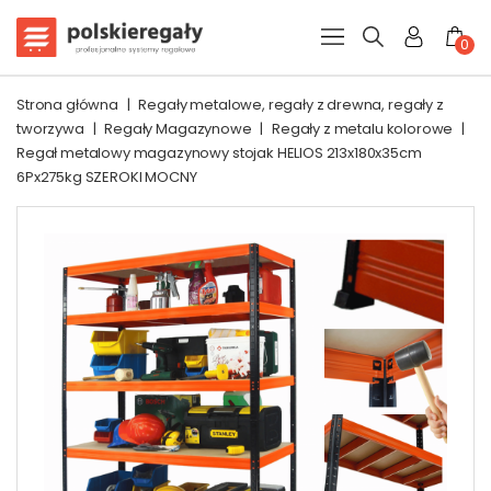
0
Strona główna
|
Regały metalowe, regały z drewna, regały z
tworzywa
|
Regały Magazynowe
|
Regały z metalu kolorowe
|
Regał metalowy magazynowy stojak HELIOS 213x180x35cm
6Px275kg SZEROKI MOCNY