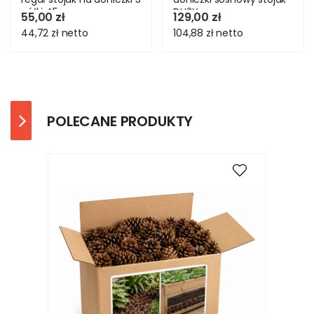
półki 45 cm
DUŻY
55,00 zł
129,00 zł
44,72 zł
netto
104,88 zł
netto
POLECANE PRODUKTY