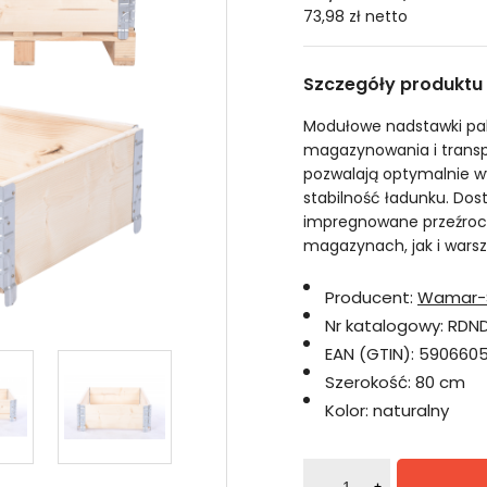
73,98 zł
netto
Szczegóły produktu
Modułowe nadstawki pal
magazynowania i transpo
pozwalają optymalnie w
stabilność ładunku. Dos
impregnowane przeźrocz
magazynach, jak i warsz
Producent:
Wamar-
Nr katalogowy:
RDN
EAN (GTIN):
590660
Szerokość:
80 cm
Kolor:
naturalny