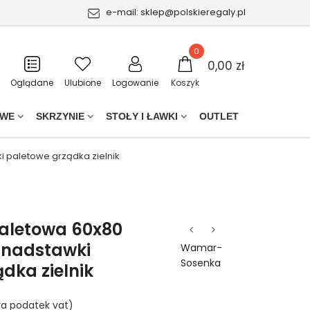
e-mail:
sklep@polskieregaly.pl
0
0,00 zł
Oglądane
Ulubione
Logowanie
Koszyk
OWE
SKRZYNIE
STOŁY I ŁAWKI
OUTLET
 paletowe grządka zielnik
aletowa 60x80
 nadstawki
Wamar-
Sosenka
dka zielnik
ra podatek vat)