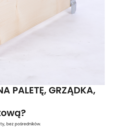
A PALETĘ, GRZĄDKA,
tową?
ty, bez pośredników.