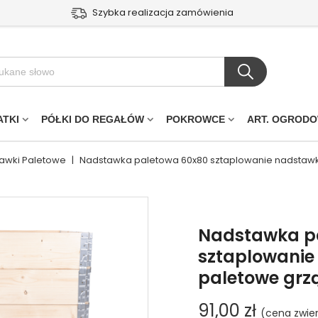
Szybka realizacja zamówienia
ATKI
PÓŁKI DO REGAŁÓW
POKROWCE
ART. OGROD
awki Paletowe
|
Nadstawka paletowa 60x80 sztaplowanie nadstawki
Nadstawka p
sztaplowanie
paletowe grzą
91,00 zł
(cena zwie