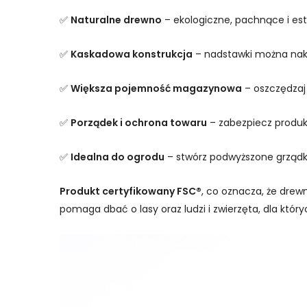
✅
Naturalne drewno
– ekologiczne, pachnące i es
✅
Kaskadowa konstrukcja
– nadstawki można nakł
✅
Większa pojemność magazynowa
– oszczędzaj 
✅
Porządek i ochrona towaru
– zabezpiecz produk
✅
Idealna do ogrodu
– stwórz podwyższone grządki 
Produkt certyfikowany FSC®
, co oznacza, że drew
pomaga dbać o lasy oraz ludzi i zwierzęta, dla któ