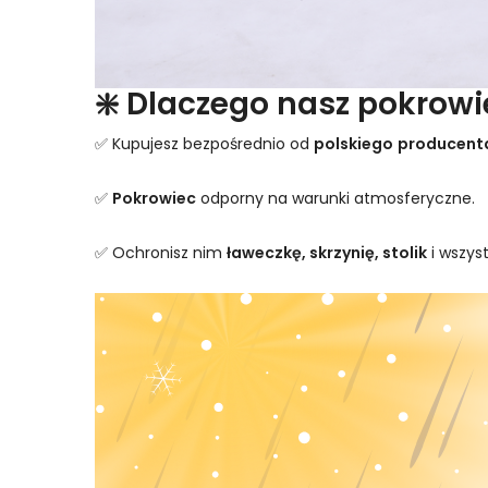
❇️ Dlaczego nasz pokrowi
✅ Kupujesz bezpośrednio od
polskiego
producenta
✅
Pokrowiec
odporny na warunki atmosferyczne.
✅ Ochronisz nim
ławeczkę, skrzynię, stolik
i wszys