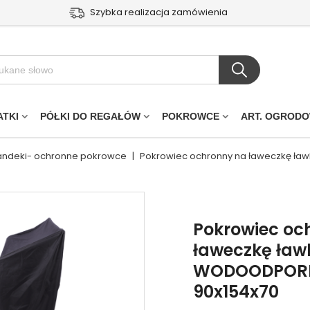
Szybka realizacja zamówienia
ATKI
PÓŁKI DO REGAŁÓW
POKROWCE
ART. OGROD
landeki- ochronne pokrowce
|
Pokrowiec ochronny na ławeczkę ł
Pokrowiec oc
ławeczkę ła
WODOODPORN
90x154x70