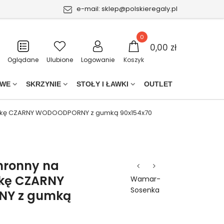
e-mail:
sklep@polskieregaly.pl
0
0,00 zł
Oglądane
Ulubione
Logowanie
Koszyk
OWE
SKRZYNIE
STOŁY I ŁAWKI
OUTLET
awkę CZARNY WODOODPORNY z gumką 90x154x70
hronny na
wkę CZARNY
Wamar-
Sosenka
Y z gumką