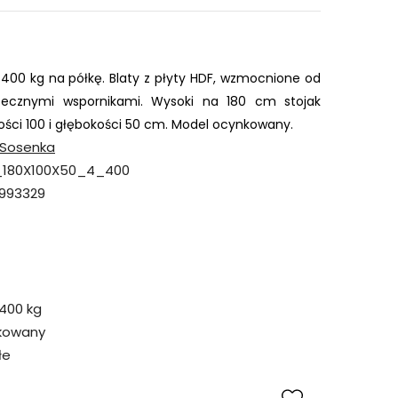
 400 kg na półkę. Blaty z płyty HDF, wzmocnione od 
ecznymi wspornikami. Wysoki na 180 cm stojak 
ości 100 i głębokości 50 cm. Model ocynkowany.
Sosenka
_180X100X50_4_400
993329
400 kg
kowany
łe