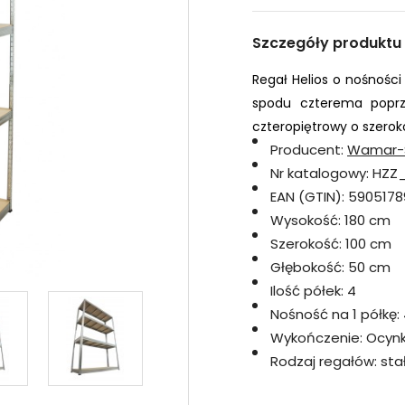
Szczegóły produktu
Regał Helios o nośności
spodu czterema poprz
czteropiętrowy o szerok
Producent:
Wamar-
Nr katalogowy:
HZZ
EAN (GTIN):
5905178
Wysokość:
180 cm
Szerokość:
100 cm
Głębokość:
50 cm
Ilość półek:
4
Nośność na 1 półkę:
Wykończenie:
Ocyn
Rodzaj regałów:
sta