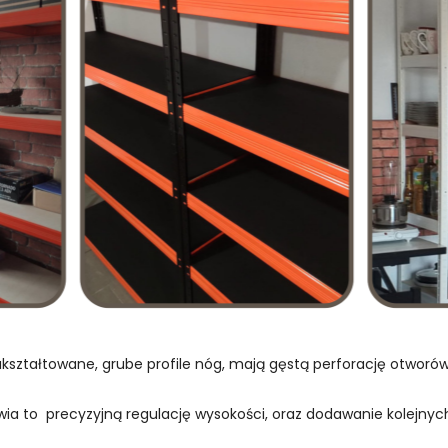
kształtowane, grube profile nóg, mają gęstą perforację otwor
wia to precyzyjną regulację wysokości, oraz dodawanie kolejnych