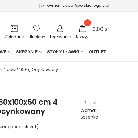
e-mail:
sklep@polskieregaly.pl
0
0,00 zł
Oglądane
Ulubione
Logowanie
Koszyk
OWE
SKRZYNIE
STOŁY I ŁAWKI
OUTLET
cm 4 półki/400kg Ocynkowany
180x100x50 cm 4
 Ocynkowany
Wamar-
Sosenka
iera podatek vat)