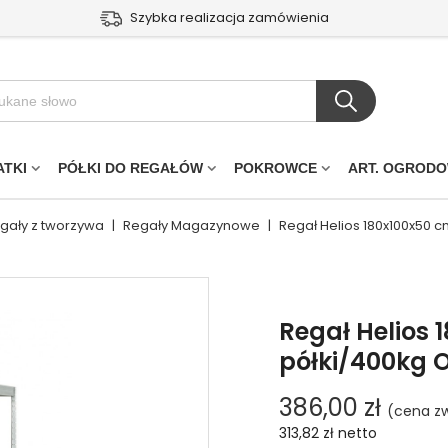
Szybka realizacja zamówienia
ATKI
PÓŁKI DO REGAŁÓW
POKROWCE
ART. OGROD
egały z tworzywa
|
Regały Magazynowe
|
Regał Helios 180x100x50 
Regał Helios 
półki/400kg
386,00 zł
(cena zw
313,82 zł
netto