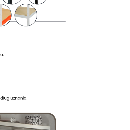
...
edług uznania.