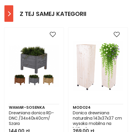
Z TEJ SAMEJ KATEGORII
WAMAR-SOSENKA
MODO24
Drewniana donica RD-
Donica drewniana
DNC /34x40x40cm/
naturalna 143x37x37 cm
Szara
wysoka mobilna na
kółkach
144,00 zł
269,00 zł