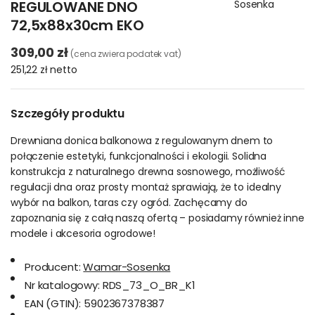
REGULOWANE DNO
Sosenka
72,5x88x30cm EKO
309,00 zł
(cena zwiera podatek vat)
251,22 zł
netto
Szczegóły produktu
Drewniana donica balkonowa z regulowanym dnem to
połączenie estetyki, funkcjonalności i ekologii. Solidna
konstrukcja z naturalnego drewna sosnowego, możliwość
regulacji dna oraz prosty montaż sprawiają, że to idealny
wybór na balkon, taras czy ogród. Zachęcamy do
zapoznania się z całą naszą ofertą – posiadamy również inne
modele i akcesoria ogrodowe!
Producent:
Wamar-Sosenka
Nr katalogowy:
RDS_73_O_BR_K1
EAN (GTIN):
5902367378387