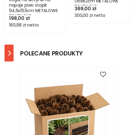
136x82cm METALOWE
napoje piwo stojak
DRĄŻKI EKO
369,00 zł
94,6x111,5cm METALOWE
300,00 zł
netto
DRĄŻKI EKO
198,00 zł
160,98 zł
netto
POLECANE PRODUKTY