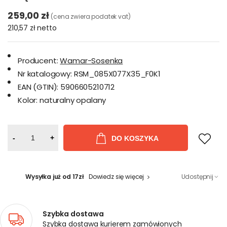
259,00 zł
(cena zwiera podatek vat)
210,57 zł
netto
Producent:
Wamar-Sosenka
Nr katalogowy:
RSM_085X077X35_F0K1
EAN (GTIN):
5906605210712
Kolor:
naturalny opalany
-
+
DO KOSZYKA
Wysyłka już od 17zł
Dowiedz się więcej
Udostępnij
Szybka dostawa
Szybka dostawa kurierem zamówionych