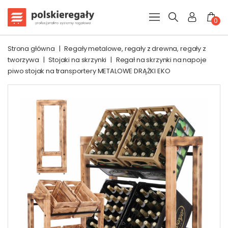
0
Strona główna
|
Regały metalowe, regały z drewna, regały z
tworzywa
|
Stojaki na skrzynki
|
Regał na skrzynki na napoje
piwo stojak na transportery METALOWE DRĄŻKI EKO