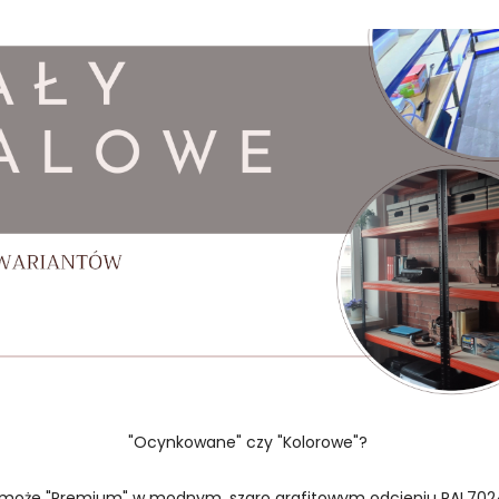
"Ocynkowane" czy "Kolorowe"?
 może "Premium" w modnym, szaro grafitowym odcieniu RAL702