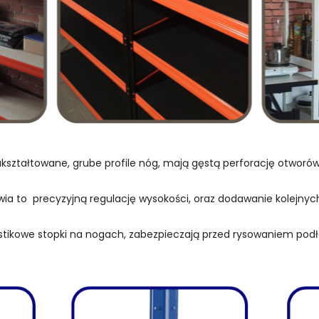
kształtowane, grube profile nóg, mają gęstą perforację otwor
wia to precyzyjną regulację wysokości, oraz dodawanie kolejnych
stikowe stopki na nogach, zabezpieczają przed rysowaniem podł