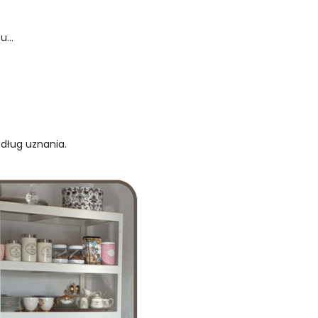
...
edług uznania.