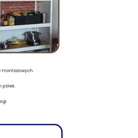
ów montażowych.
 półek.
ogi.