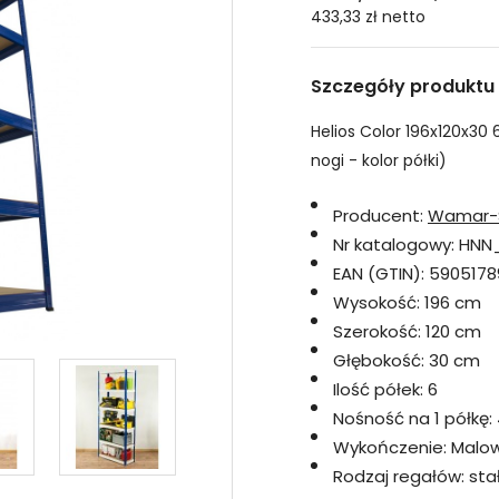
433,33 zł
netto
Szczegóły produktu
Helios Color 196x120x30 
nogi - kolor półki)
Producent:
Wamar-
Nr katalogowy:
HNN
EAN (GTIN):
5905178
Wysokość:
196 cm
Szerokość:
120 cm
Głębokość:
30 cm
Ilość półek:
6
Nośność na 1 półkę:
Wykończenie:
Malo
Rodzaj regałów:
sta