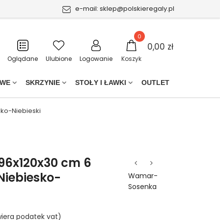
e-mail:
sklep@polskieregaly.pl
0
0,00 zł
Oglądane
Ulubione
Logowanie
Koszyk
OWE
SKRZYNIE
STOŁY I ŁAWKI
OUTLET
sko-Niebieski
196x120x30 cm 6
Niebiesko-
Wamar-
Sosenka
iera podatek vat)