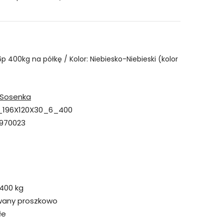
6p 400kg na półkę / Kolor: Niebiesko-Niebieski (kolor
Sosenka
_196X120X30_6_400
970023
400 kg
wany proszkowo
łe