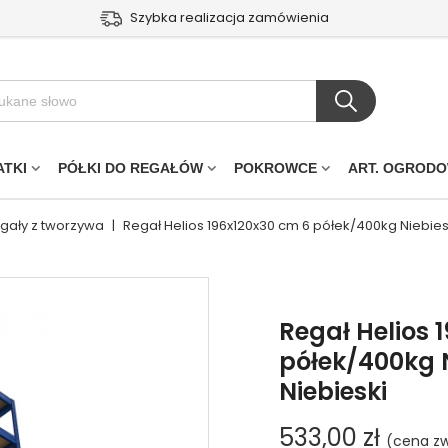
Szybka realizacja zamówienia
ATKI
PÓŁKI DO REGAŁÓW
POKROWCE
ART. OGROD
egały z tworzywa
|
Regał Helios 196x120x30 cm 6 półek/400kg Niebie
Regał Helios 
półek/400kg 
Niebieski
533,00 zł
(cena zw