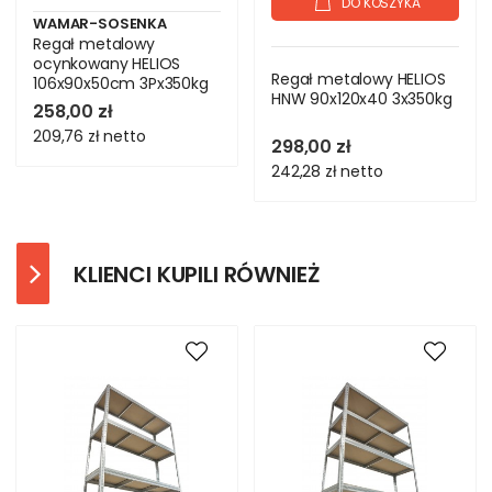
DO KOSZYKA
WAMAR-SOSENKA
Regał metalowy
ocynkowany HELIOS
Regał metalowy HELIOS
106x90x50cm 3Px350kg
HNW 90x120x40 3x350kg
258,00 zł
209,76 zł
netto
298,00 zł
242,28 zł
netto
KLIENCI KUPILI RÓWNIEŻ