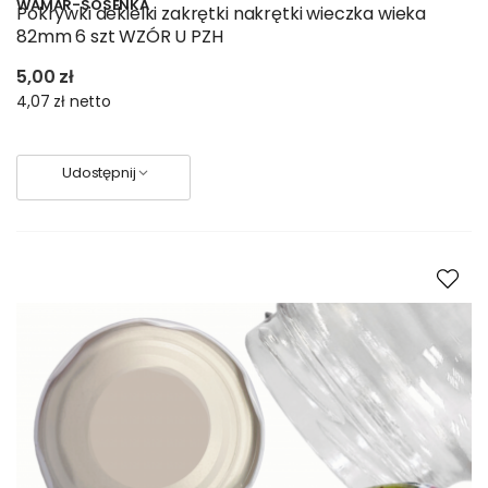
WAMAR-SOSENKA
Pokrywki dekielki zakrętki nakrętki wieczka wieka
82mm 6 szt WZÓR U PZH
5,00 zł
4,07 zł
netto
Udostępnij