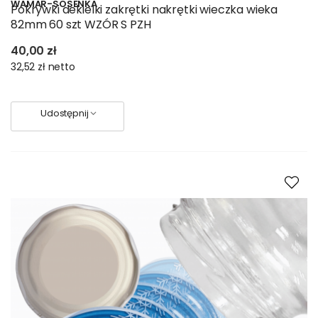
WAMAR-SOSENKA
Pokrywki dekielki zakrętki nakrętki wieczka wieka
82mm 60 szt WZÓR S PZH
40,00 zł
32,52 zł
netto
Udostępnij