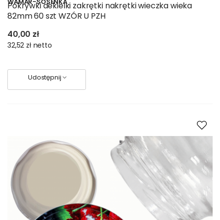
WAMAR-SOSENKA
Pokrywki dekielki zakrętki nakrętki wieczka wieka
82mm 60 szt WZÓR U PZH
40,00 zł
32,52 zł
netto
Udostępnij