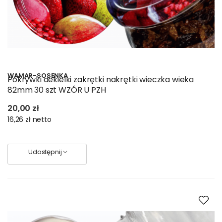
WAMAR-SOSENKA
Pokrywki dekielki zakrętki nakrętki wieczka wieka
82mm 30 szt WZÓR U PZH
20,00 zł
16,26 zł
netto
Udostępnij