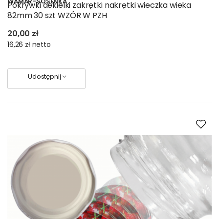
WAMAR-SOSENKA
Pokrywki dekielki zakrętki nakrętki wieczka wieka
82mm 30 szt WZÓR W PZH
20,00 zł
16,26 zł
netto
Udostępnij