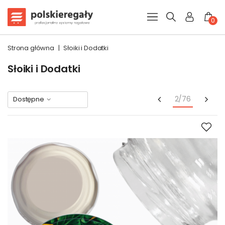
0
Strona główna
|
Słoiki i Dodatki
Słoiki i Dodatki
Poprzedni
Nas
2/76
Dostępne