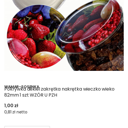
WAMAR-SOSENKA
Pokrywka dekiel zakrętka nakrętka wieczko wieko
82mm 1 szt WZÓR U PZH
1,00 zł
0,81 zł
netto