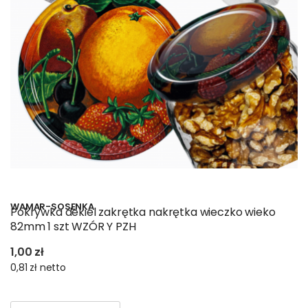
WAMAR-SOSENKA
Pokrywka dekiel zakrętka nakrętka wieczko wieko
82mm 1 szt WZÓR Y PZH
1,00 zł
0,81 zł
netto