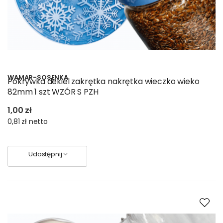
WAMAR-SOSENKA
Pokrywka dekiel zakrętka nakrętka wieczko wieko
82mm 1 szt WZÓR S PZH
1,00 zł
0,81 zł
netto
Udostępnij