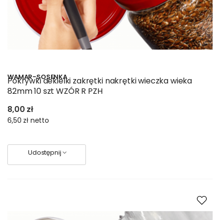
WAMAR-SOSENKA
Pokrywki dekielki zakrętki nakrętki wieczka wieka
82mm 10 szt WZÓR R PZH
8,00 zł
6,50 zł
netto
Udostępnij