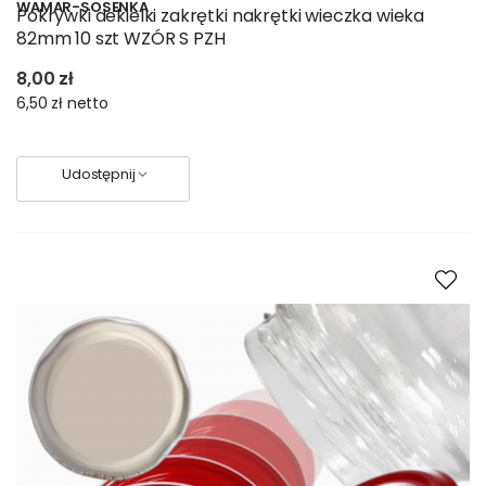
WAMAR-SOSENKA
Pokrywki dekielki zakrętki nakrętki wieczka wieka
82mm 10 szt WZÓR S PZH
8,00 zł
6,50 zł
netto
Udostępnij