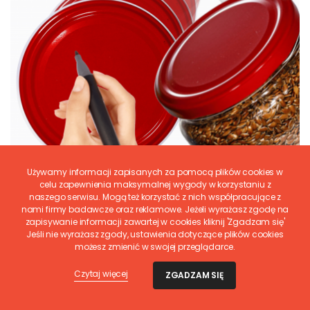
Używamy informacji zapisanych za pomocą plików cookies w
celu zapewnienia maksymalnej wygody w korzystaniu z
naszego serwisu. Mogą też korzystać z nich współpracujące z
nami firmy badawcze oraz reklamowe. Jeżeli wyrażasz zgodę na
WAMAR-SOSENKA
Pokrywki dekielki zakrętki nakrętki wieczka wieka
zapisywanie informacji zawartej w cookies kliknij 'Zgadzam się'
82mm 6 szt WZÓR R PZH
Jeśli nie wyrażasz zgody, ustawienia dotyczące plików cookies
możesz zmienić w swojej przeglądarce.
5,00 zł
4,07 zł
netto
Czytaj więcej
ZGADZAM SIĘ