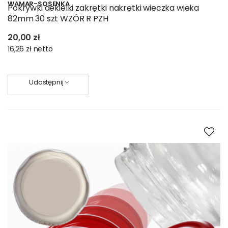
WAMAR-SOSENKA
Pokrywki dekielki zakrętki nakrętki wieczka wieka
82mm 30 szt WZÓR R PZH
20,00 zł
16,26 zł
netto
Udostępnij