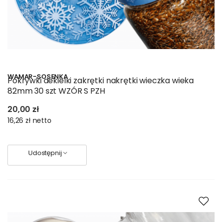
WAMAR-SOSENKA
Pokrywki dekielki zakrętki nakrętki wieczka wieka
82mm 30 szt WZÓR S PZH
20,00 zł
16,26 zł
netto
Udostępnij