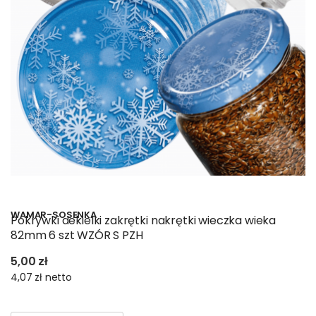
WAMAR-SOSENKA
Pokrywki dekielki zakrętki nakrętki wieczka wieka
82mm 6 szt WZÓR S PZH
5,00 zł
4,07 zł
netto