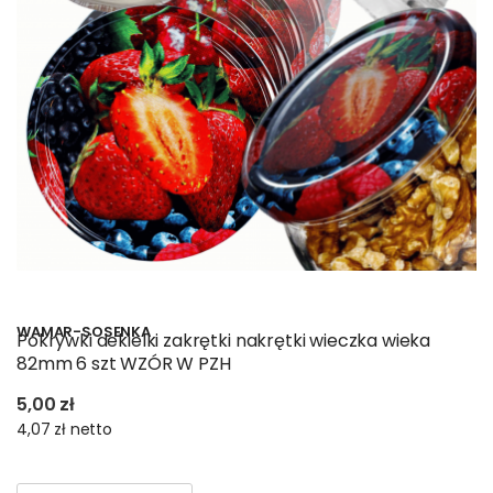
WAMAR-SOSENKA
Pokrywki dekielki zakrętki nakrętki wieczka wieka
82mm 6 szt WZÓR W PZH
5,00 zł
4,07 zł
netto