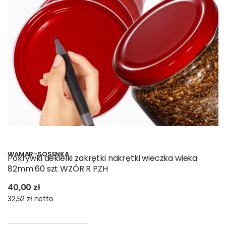
WAMAR-SOSENKA
Pokrywki dekielki zakrętki nakrętki wieczka wieka
82mm 60 szt WZÓR R PZH
40,00 zł
32,52 zł
netto