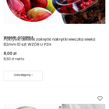
WAMAR-SOSENKA
Pokrywki dekielki zakrętki nakrętki wieczka wieka
82mm 10 szt WZÓR U PZH
8,00 zł
6,50 zł
netto
Udostępnij