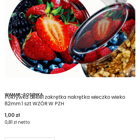
WAMAR-SOSENKA
Pokrywka dekiel zakrętka nakrętka wieczko wieko
82mm 1 szt WZÓR W PZH
1,00 zł
0,81 zł
netto