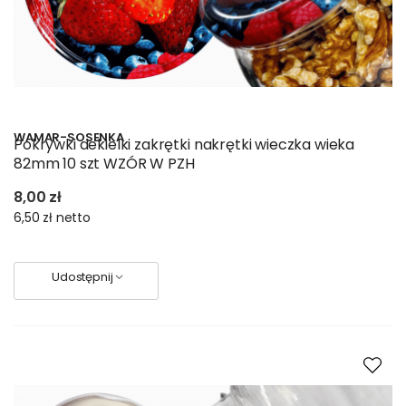
WAMAR-SOSENKA
Pokrywki dekielki zakrętki nakrętki wieczka wieka
82mm 10 szt WZÓR W PZH
8,00 zł
6,50 zł
netto
Udostępnij