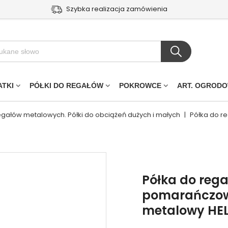
Szybka realizacja zamówienia
ATKI
PÓŁKI DO REGAŁÓW
POKROWCE
ART. OGROD
regałów metalowych. Półki do obciążeń dużych i małych
|
Półka do r
Półka do reg
pomarańczow
metalowy HEL