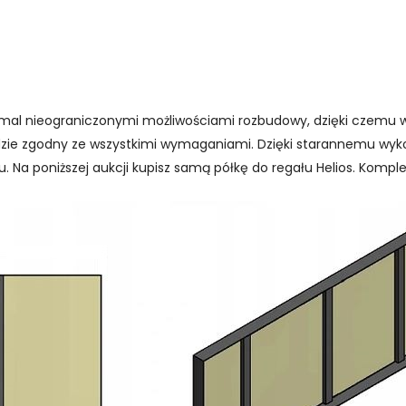
emal nieograniczonymi możliwościami rozbudowy, dzięki czemu 
dzie zgodny ze wszystkimi wymaganiami. Dzięki starannemu wyk
. Na poniższej aukcji kupisz samą półkę do regału Helios. Kompl