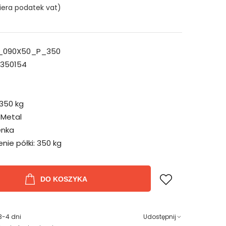
iera podatek vat)
_090X50_P_350
350154
350 kg
Metal
nka
ie półki:
350 kg
DO KOSZYKA
3-4 dni
Udostępnij