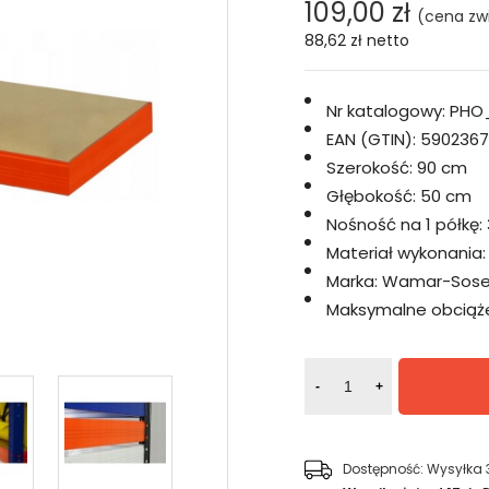
109,00 zł
(cena zw
88,62 zł
netto
Nr katalogowy:
PHO
EAN (GTIN):
5902367
Szerokość:
90 cm
Głębokość:
50 cm
Nośność na 1 półkę:
Materiał wykonania:
Marka:
Wamar-Sose
Maksymalne obciążen
-
+
Dostępność:
Wysyłka 