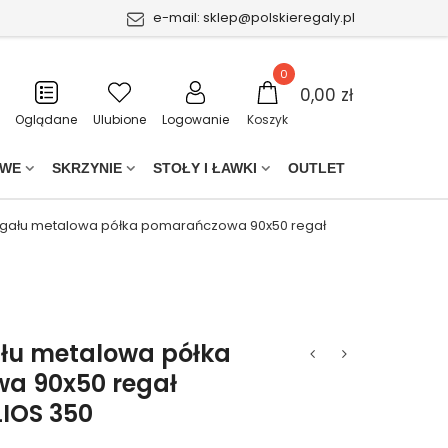
e-mail:
sklep@polskieregaly.pl
0
0,00 zł
Oglądane
Ulubione
Logowanie
Koszyk
OWE
SKRZYNIE
STOŁY I ŁAWKI
OUTLET
egału metalowa półka pomarańczowa 90x50 regał
ału metalowa półka
a 90x50 regał
IOS 350