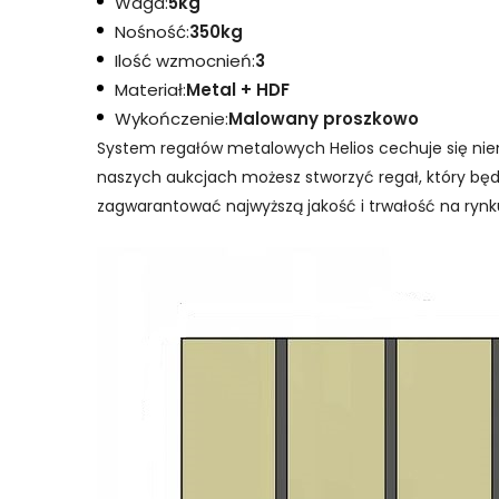
Waga:
5kg
Nośność:
350kg
Ilość wzmocnień:
3
Materiał:
Metal + HDF
Wykończenie:
Malowany proszkowo
System regałów metalowych Helios cechuje się ni
naszych aukcjach możesz stworzyć regał, który bę
zagwarantować najwyższą jakość i trwałość na rynku