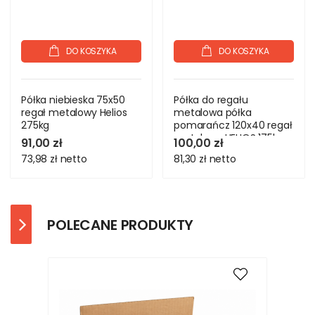
DO KOSZYKA
DO KOSZYKA
Półka niebieska 75x50
Półka do regału
regał metalowy Helios
metalowa półka
275kg
pomarańcz 120x40 regał
metalowy HELIOS 175kg
91,00 zł
100,00 zł
73,98 zł
netto
81,30 zł
netto
POLECANE PRODUKTY