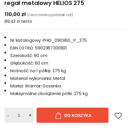
regał metalowy HELIOS 275
110,00 zł
(cena zwiera podatek vat)
89,43 zł
netto
Nr katalogowy:
PHO_090X60_P_275
EAN (GTIN):
5902367300821
Szerokość:
90 cm
Głębokość:
60 cm
Nośność na 1 półkę:
275 kg
Materiał wykonania:
Metal
Marka:
Wamar-Sosenka
Maksymalne obciążenie półki:
275 kg
-
+
DO KOSZYKA