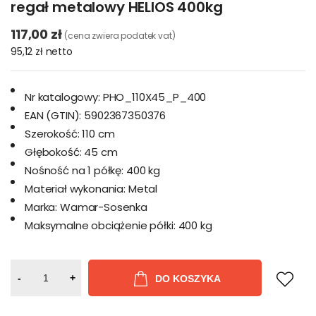
regał metalowy HELIOS 400kg
117,00 zł
(cena zwiera podatek vat)
95,12 zł
netto
Nr katalogowy:
PHO_110X45_P_400
EAN (GTIN):
5902367350376
Szerokość:
110 cm
Głębokość:
45 cm
Nośność na 1 półkę:
400 kg
Materiał wykonania:
Metal
Marka:
Wamar-Sosenka
Maksymalne obciążenie półki:
400 kg
-
+
DO KOSZYKA