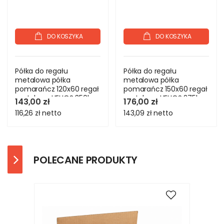
DO KOSZYKA
DO KOSZYKA
Półka do regału
Półka do regału
metalowa półka
metalowa półka
pomarańcz 120x60 regał
pomarańcz 150x60 regał
metalowy HELIOS 350kg
metalowy HELIOS 275kg
143,00 zł
176,00 zł
116,26 zł
netto
143,09 zł
netto
POLECANE PRODUKTY