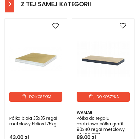
Z TEJ SAMEJ KATEGORII
DO KOSZYKA
DO KOSZYKA
WAMAR
Półka biała 35x35 regał
Półka do regału
metalowy Helios 175kg
metalowa półka grafit
90x40 regał metalowy
HELIOS 275kg
43,00 zł
89,00 zł