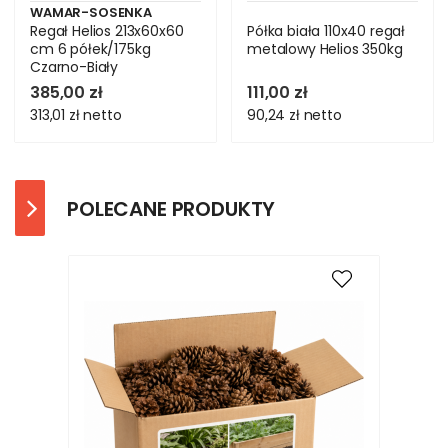
WAMAR-SOSENKA
Regał Helios 213x60x60
Półka biała 110x40 regał
cm 6 półek/175kg
metalowy Helios 350kg
Czarno-Biały
385,00 zł
111,00 zł
313,01 zł
netto
90,24 zł
netto
POLECANE PRODUKTY