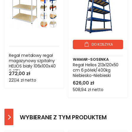
DO KOSZYKA
Regał metalowy regał
WAMAR-SOSENKA
magazynowy szpitalny
Regał Helios 213x120x50
HELIOS biały 106x100x40
cm 6 półek/400kg
3x175kg
272,00 zł
Niebiesko-Niebieski
221,14 zł
netto
626,00 zł
508,94 zł
netto
WYBIERANE Z TYM PRODUKTEM