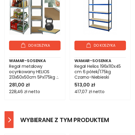
DO KOSZYKA
DO KOSZYKA
WAMAR-SOSENKA
WAMAR-SOSENKA
Regał metalowy
Regał Helios 196x110x45
ocynkowany HELIOS
cm 6 półek/175kg
213x50x50cm 5Px175kg .:.
Czarno-Niebieski
281,00 zł
513,00 zł
228,46 zł
netto
417,07 zł
netto
WYBIERANE Z TYM PRODUKTEM