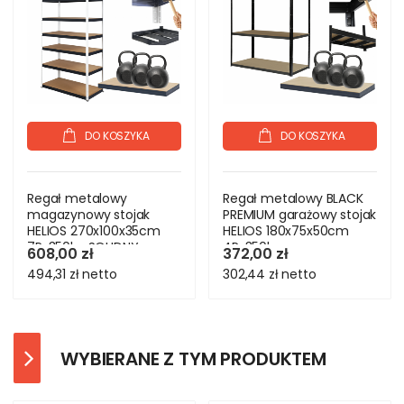
DO KOSZYKA
DO KOSZYKA
Regał metalowy
Regał metalowy BLACK
magazynowy stojak
PREMIUM garażowy stojak
HELIOS 270x100x35cm
HELIOS 180x75x50cm
7Px350kg SOLIDNY
4Px350kg
608,00 zł
372,00 zł
494,31 zł
netto
302,44 zł
netto
WYBIERANE Z TYM PRODUKTEM