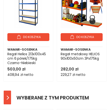
DO KOSZYKA
DO KOSZYKA
WAMAR-SOSENKA
WAMAR-SOSENKA
Regał Helios 213x100x45
Regał metalowy HELIOS
cm 6 półek/175kg
90x100x50cm 3Px175kg
Czarno-Niebieski
503,00 zł
282,00 zł
408,94 zł
netto
229,27 zł
netto
WYBIERANE Z TYM PRODUKTEM