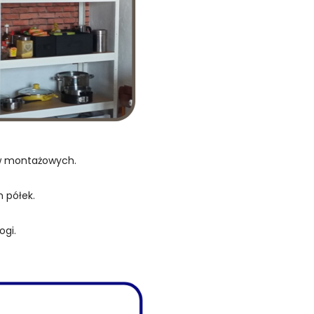
ów montażowych.
 półek.
ogi.