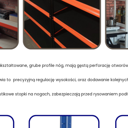
kształtowane, grube profile nóg, mają gęstą perforację otwor
wia to precyzyjną regulację wysokości, oraz dodawanie kolejnych
stikowe stopki na nogach, zabezpieczają przed rysowaniem podł