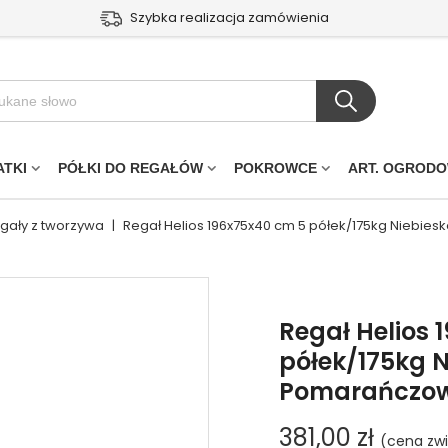
Szybka realizacja zamówienia
ATKI
PÓŁKI DO REGAŁÓW
POKROWCE
ART. OGROD
egały z tworzywa
|
Regał Helios 196x75x40 cm 5 półek/175kg Niebi
Regał Helios 
półek/175kg N
Pomarańczo
381,00 zł
(cena zwi