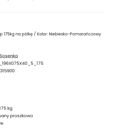
5p 175kg na półkę / Kolor: Niebiesko-Pomarańczowy
Sosenka
_196X075X40_5_175
315900
175 kg
wany proszkowo
łe