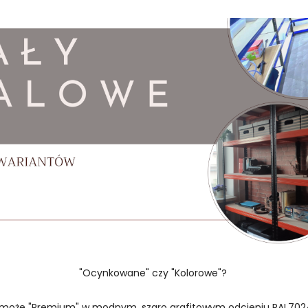
"Ocynkowane" czy "Kolorowe"?
 może "Premium" w modnym, szaro grafitowym odcieniu RAL702