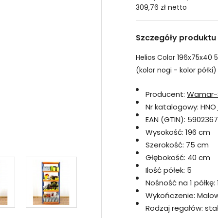
309,76 zł
netto
Szczegóły produktu
Helios Color 196x75x40 
(kolor nogi - kolor półki)
Producent:
Wamar-
Nr katalogowy:
HNO
EAN (GTIN):
5902367
Wysokość:
196 cm
Szerokość:
75 cm
Głębokość:
40 cm
Ilość półek:
5
Nośność na 1 półkę:
Wykończenie:
Malo
Rodzaj regałów:
sta