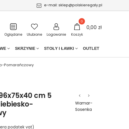
e-mail:
sklep@polskieregaly.pl
0
0,00 zł
Oglądane
Ulubione
Logowanie
Koszyk
OWE
SKRZYNIE
STOŁY I ŁAWKI
OUTLET
esko-Pomarańczowy
196x75x40 cm 5
iebiesko-
Wamar-
Sosenka
wy
era podatek vat)