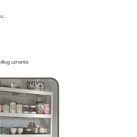
...
edług uznania.