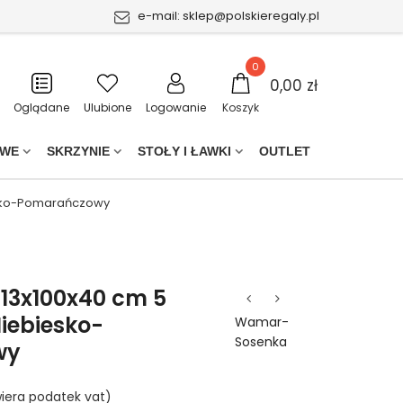
e-mail:
sklep@polskieregaly.pl
0
0,00 zł
Oglądane
Ulubione
Logowanie
Koszyk
OWE
SKRZYNIE
STOŁY I ŁAWKI
OUTLET
iesko-Pomarańczowy
213x100x40 cm 5
iebiesko-
Wamar-
Sosenka
wy
iera podatek vat)