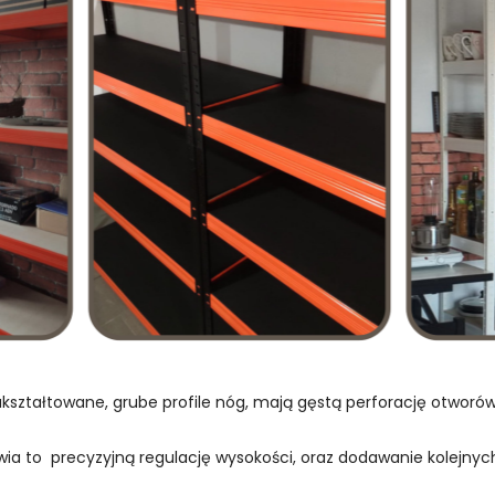
kształtowane, grube profile nóg, mają gęstą perforację otwor
wia to precyzyjną regulację wysokości, oraz dodawanie kolejnych