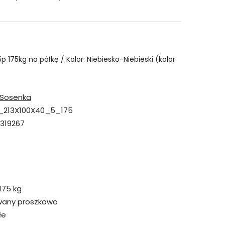
p 175kg na półkę / Kolor: Niebiesko-Niebieski (kolor
Sosenka
_213X100X40_5_175
319267
175 kg
wany proszkowo
łe