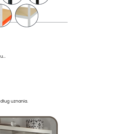
...
edług uznania.