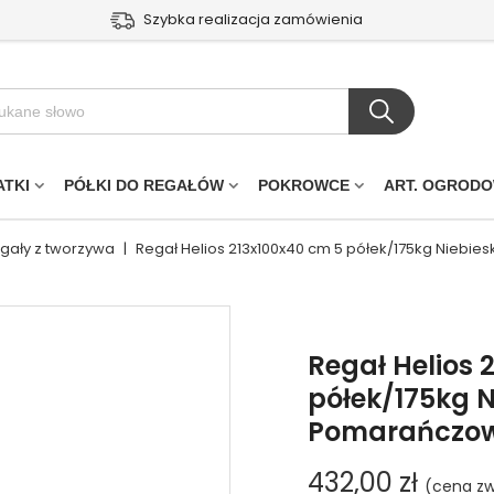
Szybka realizacja zamówienia
ATKI
PÓŁKI DO REGAŁÓW
POKROWCE
ART. OGROD
egały z tworzywa
|
Regał Helios 213x100x40 cm 5 półek/175kg Nieb
Regał Helios 
półek/175kg N
Pomarańczo
432,00 zł
(cena zw