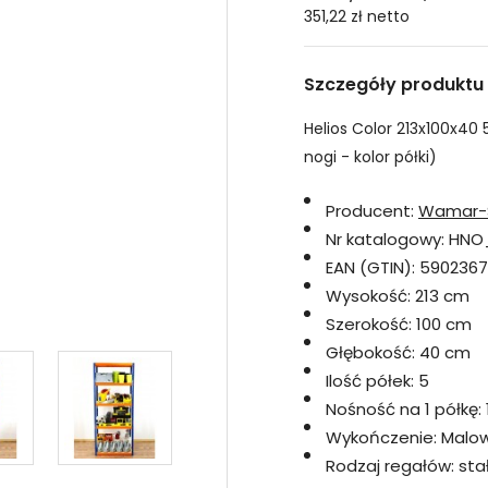
351,22 zł
netto
Szczegóły produktu
Helios Color 213x100x40 5
nogi - kolor półki)
Producent:
Wamar-
Nr katalogowy:
HNO
EAN (GTIN):
5902367
Wysokość:
213 cm
Szerokość:
100 cm
Głębokość:
40 cm
Ilość półek:
5
Nośność na 1 półkę:
Wykończenie:
Malo
Rodzaj regałów:
sta