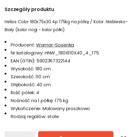
Szczegóły produktu
Helios Color 180x75x30 4p 175kg na półkę / Kolor: Niebiesko-
Biały (kolor nogi - kolor półki)
Producent:
Wamar-Sosenka
Nr katalogowy:
HNW_180X110X40_4_175
EAN (GTIN):
5902367322144
Wysokość:
180 cm
Szerokość:
110 cm
Głębokość:
40 cm
Ilość półek:
4
Nośność na 1 półkę:
175 kg
Wykończenie:
Malowany proszkowo
Rodzaj regałów:
stałe