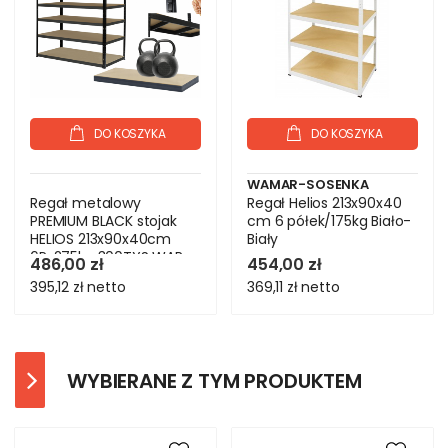
DO KOSZYKA
DO KOSZYKA
WAMAR-SOSENKA
Regał metalowy
Regał Helios 213x90x40
PREMIUM BLACK stojak
cm 6 półek/175kg Biało-
HELIOS 213x90x40cm
Biały
6Px275kg 300TYS WAR
486,00 zł
454,00 zł
395,12 zł
netto
369,11 zł
netto
WYBIERANE Z TYM PRODUKTEM