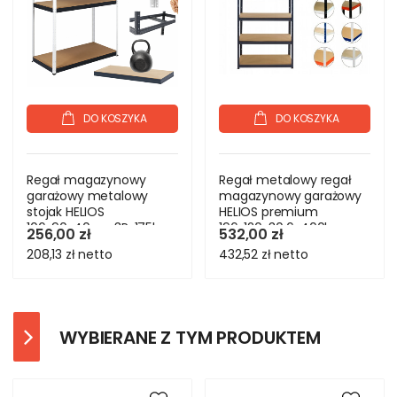
DO KOSZYKA
DO KOSZYKA
Regał magazynowy
Regał metalowy regał
garażowy metalowy
magazynowy garażowy
stojak HELIOS
HELIOS premium
106x90x40cm 3Px175kg
196x120x30 6x400kg
256,00 zł
532,00 zł
208,13 zł
netto
432,52 zł
netto
WYBIERANE Z TYM PRODUKTEM