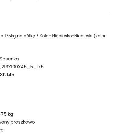
p 175kg na półkę / Kolor: Niebiesko-Niebieski (kolor
Sosenka
213X100X45_5_175
312145
175 kg
wany proszkowo
łe