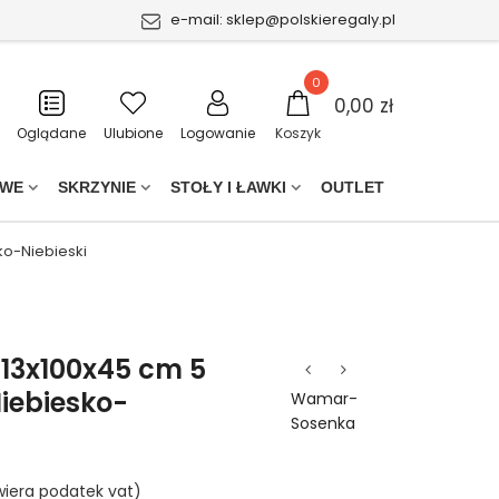
e-mail:
sklep@polskieregaly.pl
0
0,00 zł
Oglądane
Ulubione
Logowanie
Koszyk
OWE
SKRZYNIE
STOŁY I ŁAWKI
OUTLET
ko-Niebieski
213x100x45 cm 5
iebiesko-
Wamar-
Sosenka
iera podatek vat)