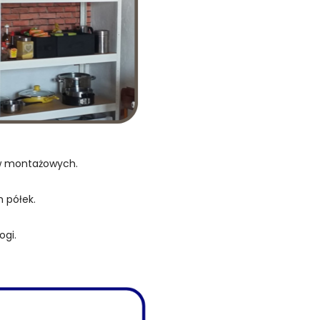
ów montażowych.
 półek.
ogi.