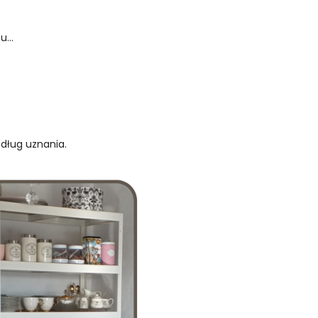
...
edług uznania.