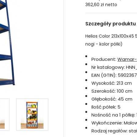
362,60 zł
netto
Szczegóły produktu
Helios Color 213x100x45 5
nogi - kolor półki)
Producent:
Wamar-
Nr katalogowy:
HNN_
EAN (GTIN):
5902367
Wysokość:
213 cm
Szerokość:
100 cm
Głębokość:
45 cm
Ilość półek:
5
Nośność na 1 półkę:
Wykończenie:
Malo
Rodzaj regałów:
sta