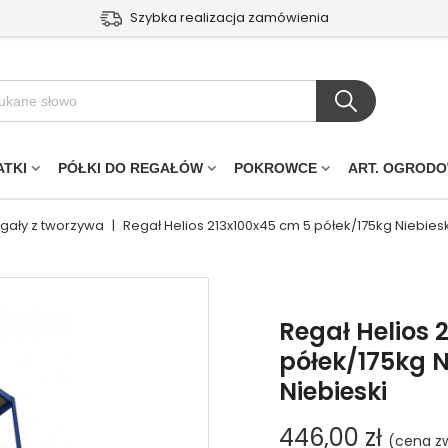
Szybka realizacja zamówienia
ATKI
PÓŁKI DO REGAŁÓW
POKROWCE
ART. OGROD
egały z tworzywa
|
Regał Helios 213x100x45 cm 5 półek/175kg Niebies
Regał Helios 
półek/175kg N
Niebieski
446,00 zł
(cena zw