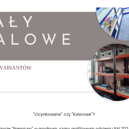
"Ocynkowane" czy "Kolorowe"?
 może "Premium" w modnym, szaro grafitowym odcieniu RAL702