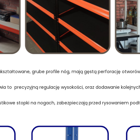
kształtowane, grube profile nóg, mają gęstą perforację otwor
wia to precyzyjną regulację wysokości, oraz dodawanie kolejnych
stikowe stopki na nogach, zabezpieczają przed rysowaniem podł