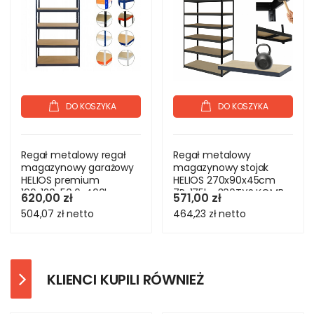
DO KOSZYKA
DO KOSZYKA
Regał metalowy regał
Regał metalowy
magazynowy garażowy
magazynowy stojak
HELIOS premium
HELIOS 270x90x45cm
196x120x50 6x400kg
7Px175kg 300TYS KOMB
620,00 zł
571,00 zł
504,07 zł
netto
464,23 zł
netto
KLIENCI KUPILI RÓWNIEŻ