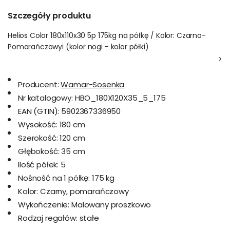
Szczegóły produktu
Helios Color 180x110x30 5p 175kg na półkę / Kolor: Czarno-
Pomarańczowyi (kolor nogi - kolor półki)
>
Producent:
Wamar-Sosenka
Nr katalogowy:
HBO_180X120X35_5_175
EAN (GTIN):
5902367336950
Wysokość:
180 cm
Szerokość:
120 cm
Głębokość:
35 cm
Ilość półek:
5
Nośność na 1 półkę:
175 kg
Kolor:
Czarny, pomarańczowy
Wykończenie:
Malowany proszkowo
Rodzaj regałów:
stałe