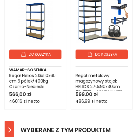
DO KOSZYKA
DO KOSZYKA
WAMAR-SOSENKA
Regał Helios 213x110x60
Regał metalowy
cm 5 półek/400kg
magazynowy stojak
Czarno-Niebieski
HELIOS 270x90x30cm
8Px275kg SOLIDNY NIEB
566,00 zł
599,00 zł
460,16 zł
netto
486,99 zł
netto
WYBIERANE Z TYM PRODUKTEM