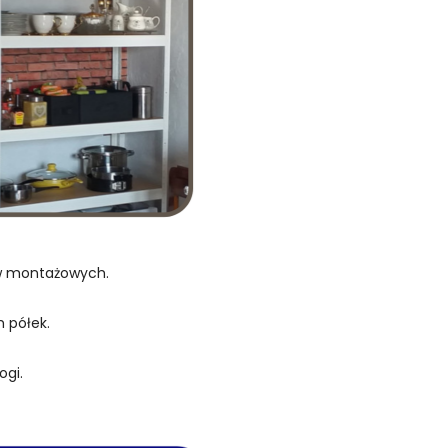
ów montażowych.
 półek.
ogi.