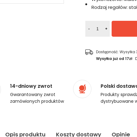
Rodzaj regałów:
sta
-
+
Dostępność:
Wysyłka 
Wysyłka już od 17zł
14-dniowy zwrot
Polski dostaw
Gwarantowany zwrot
Produkty sprawdz
zamówionych produktów
dystrybuowane w
Opis produktu
Koszty dostawy
Opinie