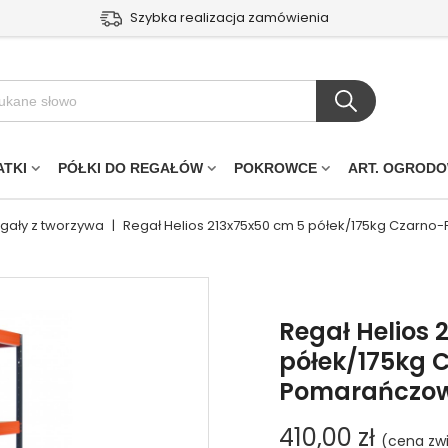
Szybka realizacja zamówienia
ATKI
PÓŁKI DO REGAŁÓW
POKROWCE
ART. OGROD
egały z tworzywa
|
Regał Helios 213x75x50 cm 5 półek/175kg Czarn
Regał Helios 
półek/175kg 
Pomarańczo
410,00 zł
(cena zw