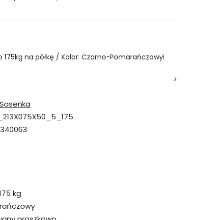
 5p 175kg na półkę / Kolor: Czarno-Pomarańczowyi
>
Sosenka
_213X075X50_5_175
7340063
175 kg
arańczowy
wany proszkowo