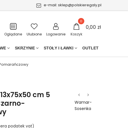
e-mail:
sklep@polskieregaly.pl
0
0,00 zł
Oglądane
Ulubione
Logowanie
Koszyk
OWE
SKRZYNIE
STOŁY I ŁAWKI
OUTLET
o-Pomarańczowy
213x75x50 cm 5
Czarno-
Wamar-
Sosenka
wy
iera podatek vat)