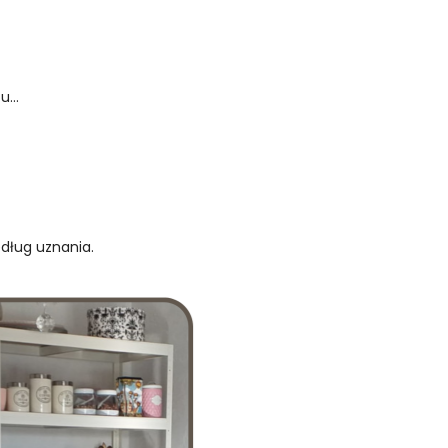
...
edług uznania.