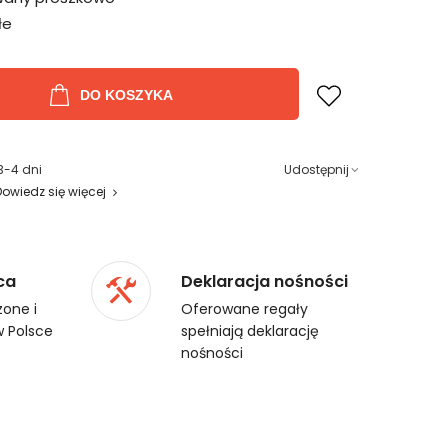
łe
DO KOSZYKA
3-4 dni
Udostępnij
Dowiedz się więcej
ca
Deklaracja nośności
one i
Oferowane regały
 Polsce
spełniają deklarację
nośności