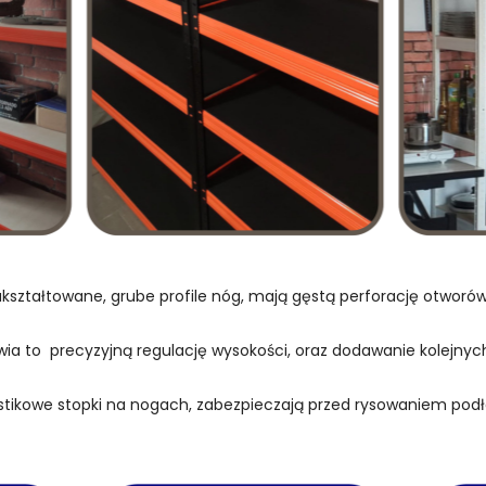
kształtowane, grube profile nóg, mają gęstą perforację otwor
wia to precyzyjną regulację wysokości, oraz dodawanie kolejnych
stikowe stopki na nogach, zabezpieczają przed rysowaniem podł