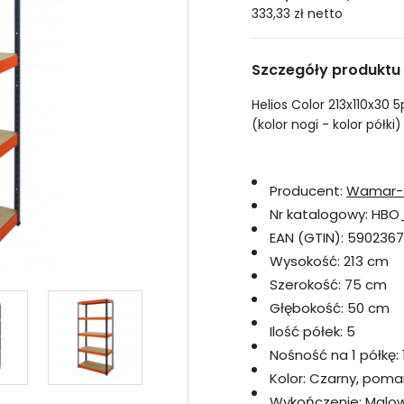
333,33 zł
netto
Szczegóły produktu
Helios Color 213x110x30
(kolor nogi - kolor półki)
Producent:
Wamar-
Nr katalogowy:
HBO
EAN (GTIN):
590236
Wysokość:
213 cm
Szerokość:
75 cm
Głębokość:
50 cm
Ilość półek:
5
Nośność na 1 półkę:
Kolor:
Czarny, pom
Wykończenie:
Malo