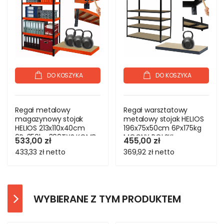
DO KOSZYKA
DO KOSZYKA
Regał metalowy
Regał warsztatowy
magazynowy stojak
metalowy stojak HELIOS
HELIOS 213x110x40cm
196x75x50cm 6Px175kg
6Px350kg 300TYS KOMB
MOCNY POLSKI
533,00 zł
455,00 zł
433,33 zł
netto
369,92 zł
netto
WYBIERANE Z TYM PRODUKTEM