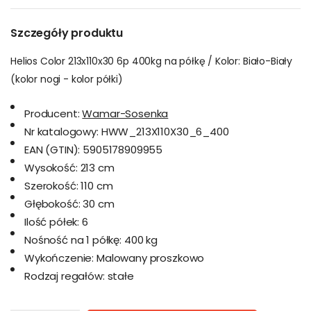
Szczegóły produktu
Helios Color 213x110x30 6p 400kg na półkę / Kolor: Biało-Biały
(kolor nogi - kolor półki)
Producent:
Wamar-Sosenka
Nr katalogowy:
HWW_213X110X30_6_400
EAN (GTIN):
5905178909955
Wysokość:
213 cm
Szerokość:
110 cm
Głębokość:
30 cm
Ilość półek:
6
Nośność na 1 półkę:
400 kg
Wykończenie:
Malowany proszkowo
Rodzaj regałów:
stałe