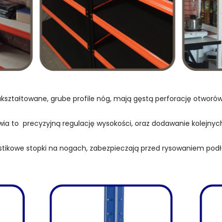
kształtowane, grube profile nóg, mają gęstą perforację otwor
wia to precyzyjną regulację wysokości, oraz dodawanie kolejnych
stikowe stopki na nogach, zabezpieczają przed rysowaniem podł