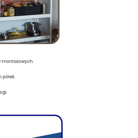
ów montażowych.
 półek.
ogi.