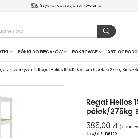
Szybka realizacja zamówienia
ATKI
PÓŁKI DO REGAŁÓW
POKROWCE
ART. OGROD
egały z tworzywa
|
Regał Helios 196x120x50 cm 6 półek/275kg Biało-Bi
Regał Helios 
półek/275kg B
585,00 zł
(cena zw
475,61 zł
netto