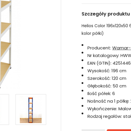
Szczegóły produktu
Helios Color 196x120x50 6
kolor półki)
Producent:
Wamar-
Nr katalogowy:
HWW
EAN (GTIN):
4251446
Wysokość:
196 cm
Szerokość:
120 cm
Głębokość:
50 cm
Ilość półek:
6
Nośność na 1 półkę:
Wykończenie:
Malo
Rodzaj regałów:
sta