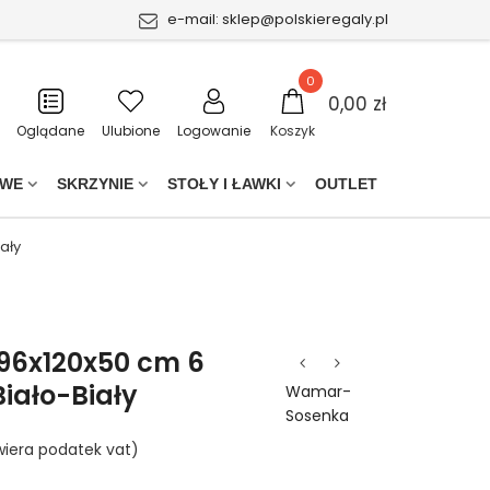
e-mail:
sklep@polskieregaly.pl
0
0,00 zł
Oglądane
Ulubione
Logowanie
Koszyk
OWE
SKRZYNIE
STOŁY I ŁAWKI
OUTLET
ały
196x120x50 cm 6
iało-Biały
Wamar-
Sosenka
iera podatek vat)