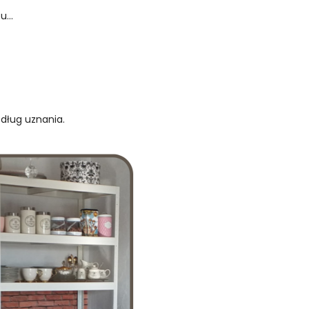
...
edług uznania.