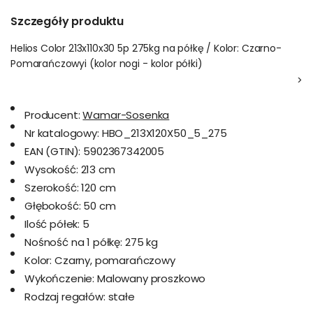
Szczegóły produktu
Helios Color 213x110x30 5p 275kg na półkę / Kolor: Czarno-
Pomarańczowyi (kolor nogi - kolor półki)
>
Producent:
Wamar-Sosenka
Nr katalogowy:
HBO_213X120X50_5_275
EAN (GTIN):
5902367342005
Wysokość:
213 cm
Szerokość:
120 cm
Głębokość:
50 cm
Ilość półek:
5
Nośność na 1 półkę:
275 kg
Kolor:
Czarny, pomarańczowy
Wykończenie:
Malowany proszkowo
Rodzaj regałów:
stałe