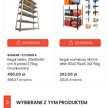
DO KOSZYKA
DO KOSZYKA
WAMAR-SOSENKA
Regał Helios 213x90x60
Regał metalowy HELIOS
cm 6 półek/275kg
HBW 90x075x45 3x275kg
Ocynkowany
490,00 zł
262,00 zł
398,37 zł
netto
213,01 zł
netto
WYBIERANE Z TYM PRODUKTEM