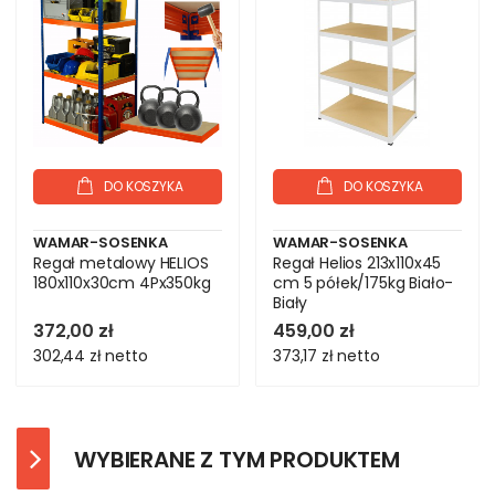
DO KOSZYKA
DO KOSZYKA
WAMAR-SOSENKA
WAMAR-SOSENKA
Regał metalowy HELIOS
Regał Helios 213x110x45
180x110x30cm 4Px350kg
cm 5 półek/175kg Biało-
Biały
372,00 zł
459,00 zł
302,44 zł
netto
373,17 zł
netto
WYBIERANE Z TYM PRODUKTEM