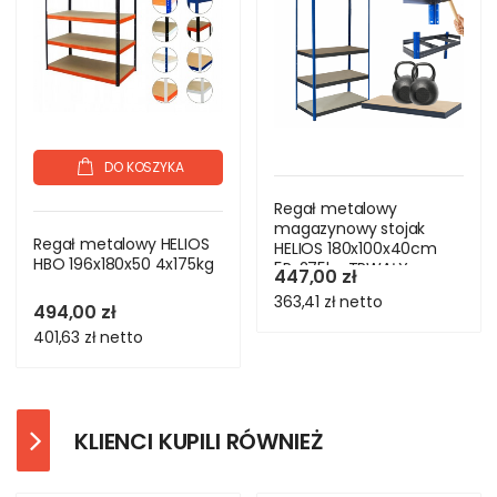
DO KOSZYKA
Regał metalowy
magazynowy stojak
Regał metalowy HELIOS
HELIOS 180x100x40cm
HBO 196x180x50 4x175kg
5Px275kg TRWAŁY
447,00 zł
363,41 zł
netto
494,00 zł
401,63 zł
netto
KLIENCI KUPILI RÓWNIEŻ