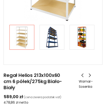
Regał Helios 213x100x60
cm 6 półek/275kg Biało-
Wamar-
Biały
Sosenka
589,00 zł
(cena zwiera podatek vat)
478,86 zł
netto