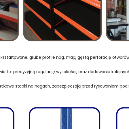
kształtowane, grube profile nóg, mają gęstą perforację otwor
wia to precyzyjną regulację wysokości, oraz dodawanie kolejnych
stikowe stopki na nogach, zabezpieczają przed rysowaniem podł