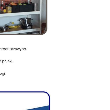
ów montażowych.
 półek.
ogi.