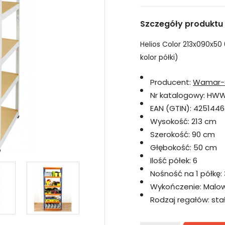
Szczegóły produktu
Helios Color 213x090x50 6
kolor półki)
Producent:
Wamar-
Nr katalogowy:
HWW
EAN (GTIN):
4251446
Wysokość:
213 cm
Szerokość:
90 cm
Głębokość:
50 cm
Ilość półek:
6
Nośność na 1 półkę:
Wykończenie:
Malo
Rodzaj regałów:
sta