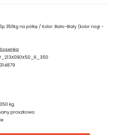
p 350kg na półkę / Kolor: Biało-Biały (kolor nogi -
Sosenka
_213X090X50_6_350
314879
350 kg
wany proszkowo
łe