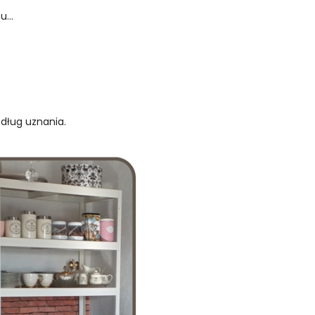
...
edług uznania.