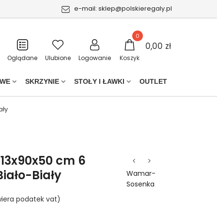
e-mail:
sklep@polskieregaly.pl
0
0,00 zł
Oglądane
Ulubione
Logowanie
Koszyk
OWE
SKRZYNIE
STOŁY I ŁAWKI
OUTLET
ały
213x90x50 cm 6
iało-Biały
Wamar-
Sosenka
iera podatek vat)