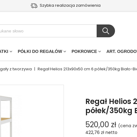
Szybka realizacja zamówienia
ATKI
PÓŁKI DO REGAŁÓW
POKROWCE
ART. OGROD
egały z tworzywa
|
Regał Helios 213x90x50 cm 6 półek/350kg Biało-Bi
Regał Helios 
półek/350kg B
520,00 zł
(cena zw
422,76 zł
netto