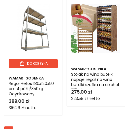
DO KOSZYKA
WAMAR-SOSENKA
Stojak na wino butelki
WAMAR-SOSENKA
napoje regał na wino
Regał Helios 180x120x50
butelki szafka na alkohol
cm 4 półki/350kg
77but
275,00 zł
Ocynkowany
223,58 zł
netto
389,00 zł
316,26 zł
netto