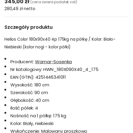
345,00 zł
(cena zwiera podatek vat)
280,49 zł
netto
Szczegóły produktu
Helios Color 180x90x40 4p 175kg na półkę / Kolor: Biało-
Niebieski (kolor nogi - kolor półki)
Producent:
Wamar-Sosenka
Nr katalogowy:
HWN_180X090X40_4_175
EAN (GTIN):
4251446341011
Wysokość:
180 cm
Szerokość:
90 cm
Głębokość:
40 cm
Ilość półek:
4
Nośność na 1 półkę:
175 kg
Kolor:
Biały, niebieski
Wykończenie:
Malowany proszkowo