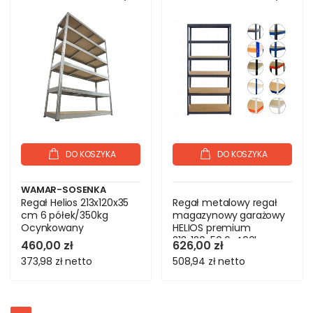
DO KOSZYKA
DO KOSZYKA
WAMAR-SOSENKA
Regał Helios 213x120x35
Regał metalowy regał
cm 6 półek/350kg
magazynowy garażowy
Ocynkowany
HELIOS premium
213x120x50 6x400kg
460,00 zł
626,00 zł
373,98 zł
netto
508,94 zł
netto