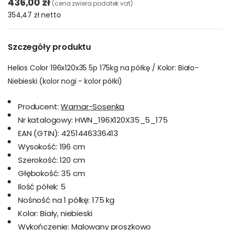
436,00 zł
(cena zwiera podatek vat)
354,47 zł
netto
Szczegóły produktu
Helios Color 196x120x35 5p 175kg na półkę / Kolor: Biało-
Niebieski (kolor nogi - kolor półki)
Producent:
Wamar-Sosenka
Nr katalogowy:
HWN_196X120X35_5_175
EAN (GTIN):
4251446336413
Wysokość:
196 cm
Szerokość:
120 cm
Głębokość:
35 cm
Ilość półek:
5
Nośność na 1 półkę:
175 kg
Kolor:
Biały, niebieski
Wykończenie:
Malowany proszkowo