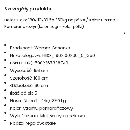
Szczegóły produktu
Helios Color 180x110x30 5p 350kg na półkę / Kolor: Czarno-
Pomarańczowyi (kolor nogi - kolor półki)
>
Producent:
Wamar-Sosenka
Nr katalogowy:
HBO_196X100X60_5_350
EAN (GTIN):
5902367338749
Wysokość:
196 cm
Szerokość:
100 cm
Głębokość:
60 cm
Ilość półek:
5
Nośność na 1 półkę:
350 kg
Kolor:
Czarny, pomarańczowy
Wykończenie:
Malowany proszkowo
Rodzaj regałów:
stałe