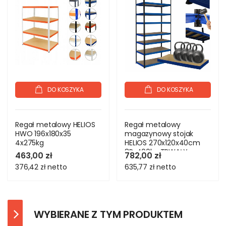
DO KOSZYKA
DO KOSZYKA
Regał metalowy HELIOS
Regał metalowy
HWO 196x180x35
magazynowy stojak
4x275kg
HELIOS 270x120x40cm
8Px400kg TRWAŁY
463,00 zł
782,00 zł
WYSOKI
376,42 zł
netto
635,77 zł
netto
WYBIERANE Z TYM PRODUKTEM