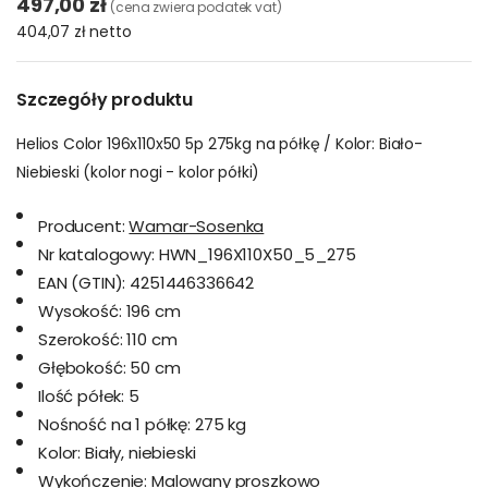
497,00 zł
(cena zwiera podatek vat)
404,07 zł
netto
Szczegóły produktu
Helios Color 196x110x50 5p 275kg na półkę / Kolor: Biało-
Niebieski (kolor nogi - kolor półki)
Producent:
Wamar-Sosenka
Nr katalogowy:
HWN_196X110X50_5_275
EAN (GTIN):
4251446336642
Wysokość:
196 cm
Szerokość:
110 cm
Głębokość:
50 cm
Ilość półek:
5
Nośność na 1 półkę:
275 kg
Kolor:
Biały, niebieski
Wykończenie:
Malowany proszkowo