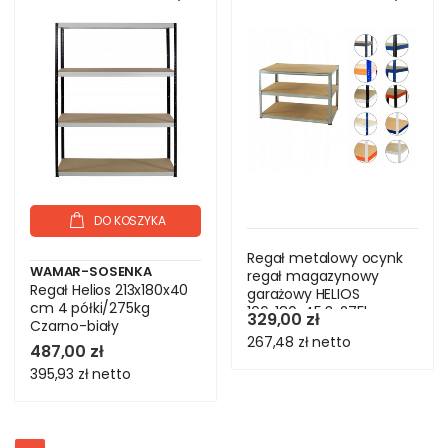
DO KOSZYKA
Regał metalowy ocynk
WAMAR-SOSENKA
regał magazynowy
Regał Helios 213x180x40
garażowy HELIOS
cm 4 półki/275kg
106x180x45 3x275kg
329,00 zł
Czarno-biały
267,48 zł
netto
487,00 zł
395,93 zł
netto