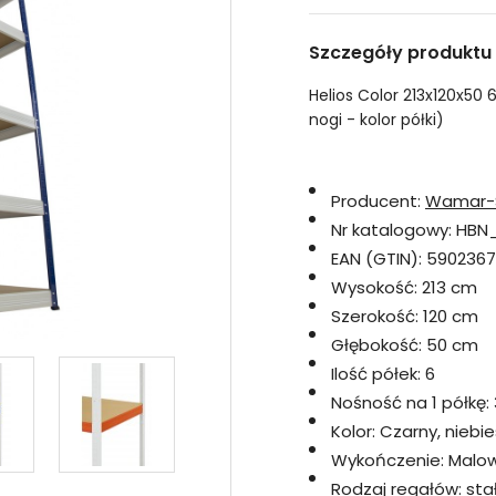
Szczegóły produktu
Helios Color 213x120x50 
nogi - kolor półki)
Producent:
Wamar-
Nr katalogowy:
HBN_
EAN (GTIN):
590236
Wysokość:
213 cm
Szerokość:
120 cm
Głębokość:
50 cm
Ilość półek:
6
Nośność na 1 półkę:
Kolor:
Czarny, niebie
Wykończenie:
Malo
Rodzaj regałów:
sta