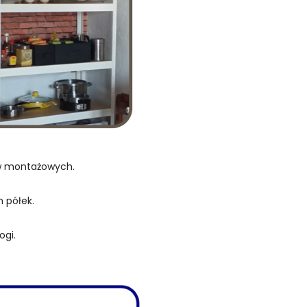
ów montażowych.
 półek.
ogi.