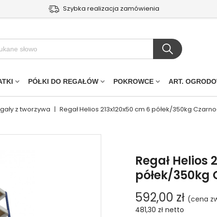
Szybka realizacja zamówienia
ATKI
PÓŁKI DO REGAŁÓW
POKROWCE
ART. OGROD
egały z tworzywa
|
Regał Helios 213x120x50 cm 6 półek/350kg Czarno
Regał Helios 
półek/350kg 
592,00 zł
(cena zw
481,30 zł
netto