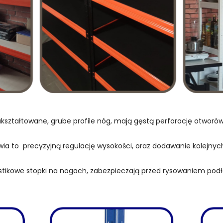
kształtowane, grube profile nóg, mają gęstą perforację otwor
wia to precyzyjną regulację wysokości, oraz dodawanie kolejnych
stikowe stopki na nogach, zabezpieczają przed rysowaniem podł