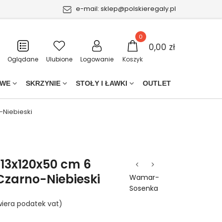
e-mail:
sklep@polskieregaly.pl
0
0,00 zł
Oglądane
Ulubione
Logowanie
Koszyk
OWE
SKRZYNIE
STOŁY I ŁAWKI
OUTLET
-Niebieski
213x120x50 cm 6
Czarno-Niebieski
Wamar-
Sosenka
iera podatek vat)