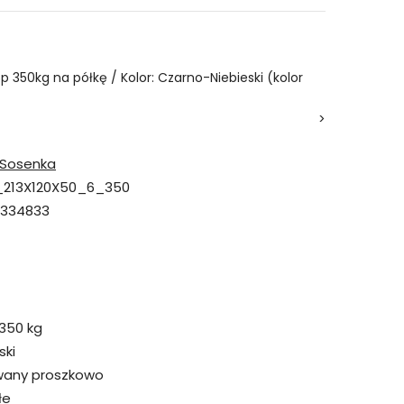
6p 350kg na półkę / Kolor: Czarno-Niebieski (kolor
>
Sosenka
213X120X50_6_350
7334833
350 kg
ski
wany proszkowo
łe