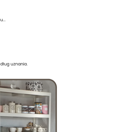
...
edług uznania.