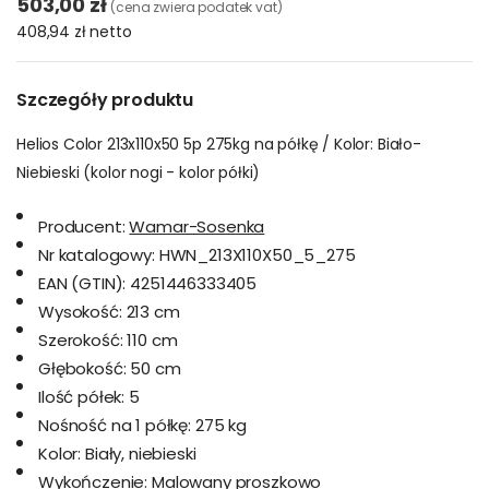
503,00 zł
(cena zwiera podatek vat)
408,94 zł
netto
Szczegóły produktu
Helios Color 213x110x50 5p 275kg na półkę / Kolor: Biało-
Niebieski (kolor nogi - kolor półki)
Producent:
Wamar-Sosenka
Nr katalogowy:
HWN_213X110X50_5_275
EAN (GTIN):
4251446333405
Wysokość:
213 cm
Szerokość:
110 cm
Głębokość:
50 cm
Ilość półek:
5
Nośność na 1 półkę:
275 kg
Kolor:
Biały, niebieski
Wykończenie:
Malowany proszkowo