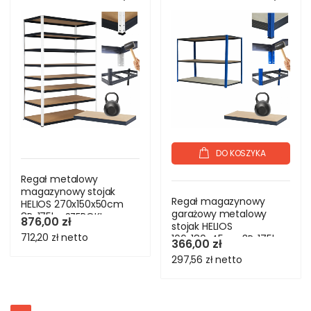
DO KOSZYKA
Regał metalowy
magazynowy stojak
Regał magazynowy
HELIOS 270x150x50cm
garażowy metalowy
8Px175kg SZEROKI
876,00 zł
stojak HELIOS
MOCNY
712,20 zł
netto
106x180x45cm 3Px175kg
366,00 zł
297,56 zł
netto