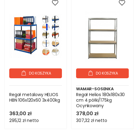
DO KOSZYKA
DO KOSZYKA
WAMAR-SOSENKA
Regał metalowy HELIOS
Regał Helios 180x180x30
HBN 106x120x60 3x400kg
cm 4 półki/175kg
Ocynkowany
363,00 zł
378,00 zł
295,12 zł
netto
307,32 zł
netto