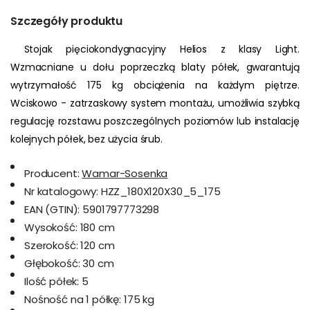
Szczegóły produktu
 Stojak pięciokondygnacyjny Helios z klasy Light. 
Wzmacniane u dołu poprzeczką blaty półek, gwarantują 
wytrzymałość 175 kg obciążenia na każdym piętrze. 
Wciskowo - zatrzaskowy system montażu, umożliwia szybką 
regulację rozstawu poszczególnych poziomów lub instalację 
kolejnych półek, bez użycia śrub.
Producent:
Wamar-Sosenka
Nr katalogowy:
HZZ_180X120X30_5_175
EAN (GTIN):
5901797773298
Wysokość:
180 cm
Szerokość:
120 cm
Głębokość:
30 cm
Ilość półek:
5
Nośność na 1 półkę:
175 kg