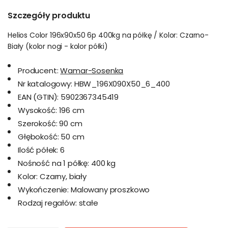
Szczegóły produktu
Helios Color 196x90x50 6p 400kg na półkę / Kolor: Czarno-
Biały (kolor nogi - kolor półki)
Producent:
Wamar-Sosenka
Nr katalogowy:
HBW_196X090X50_6_400
EAN (GTIN):
5902367345419
Wysokość:
196 cm
Szerokość:
90 cm
Głębokość:
50 cm
Ilość półek:
6
Nośność na 1 półkę:
400 kg
Kolor:
Czarny, biały
Wykończenie:
Malowany proszkowo
Rodzaj regałów:
stałe