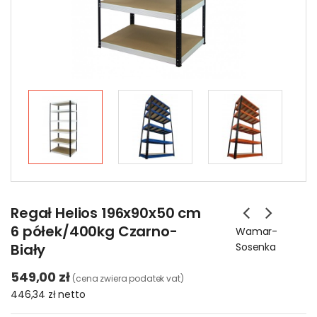
Regał Helios 196x90x50 cm
6 półek/400kg Czarno-
Wamar-
Biały
Sosenka
549,00 zł
(cena zwiera podatek vat)
446,34 zł
netto