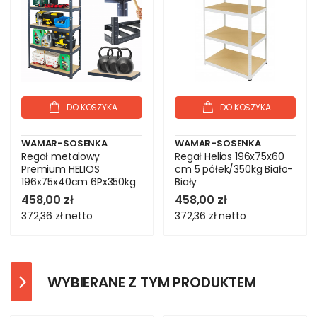
DO KOSZYKA
DO KOSZYKA
WAMAR-SOSENKA
WAMAR-SOSENKA
Regał metalowy
Regał Helios 196x75x60
Premium HELIOS
cm 5 półek/350kg Biało-
196x75x40cm 6Px350kg
Biały
.:.
458,00 zł
458,00 zł
372,36 zł
netto
372,36 zł
netto
WYBIERANE Z TYM PRODUKTEM